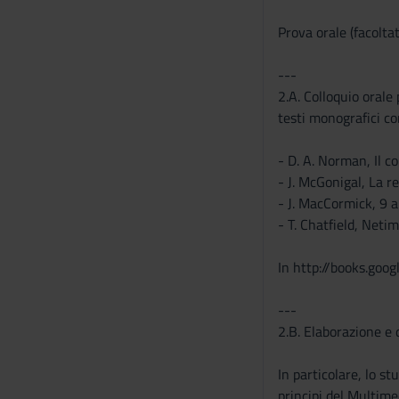
Prova orale (facolta
---
2.A. Colloquio orale
testi monografici co
- D. A. Norman, Il c
- J. McGonigal, La r
- J. MacCormick, 9 
- T. Chatfield, Neti
In http://books.goog
---
2.B. Elaborazione e
In particolare, lo s
principi del Multime