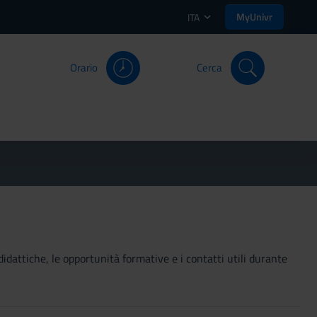
MyUnivr
ITA
Orario
Cerca
didattiche, le opportunità formative e i contatti utili durante