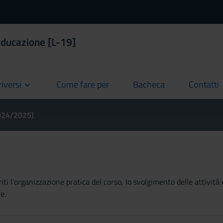
educazione [L-19]
riversi
Come fare per
Bacheca
Contatti
current
current
current
2024/2025)
ti l'organizzazione pratica del corso, lo svolgimento delle attività 
e.