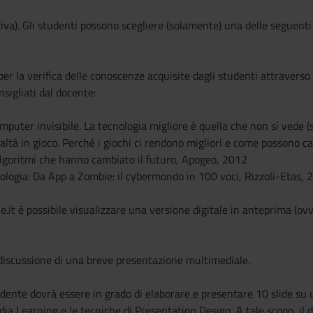
tiva). Gli studenti possono scegliere (solamente) una delle seguent
 per la verifica delle conoscenze acquisite dagli studenti attraverso
nsigliati dal docente:
omputer invisibile. La tecnologia migliore è quella che non si vede 
ealtà in gioco. Perché i giochi ci rendono migliori e come possono
algoritmi che hanno cambiato il futuro, Apogeo, 2012
mologia: Da App a Zombie: il cybermondo in 100 voci, Rizzoli-Etas, 
le.it è possibile visualizzare una versione digitale in anteprima (ov
 discussione di una breve presentazione multimediale.
tudente dovrà essere in grado di elaborare e presentare 10 slide su
dia Learning e le tecniche di Presentation Design. A tale scopo, il 