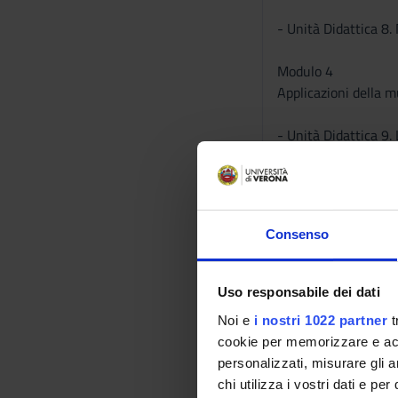
- Unità Didattica 8
Modulo 4
Applicazioni della m
- Unità Didattica 9.
- Unità Didattica 1
PARTE SECONDA: T
Consenso
Modulo 5
Tecnologie informat
Uso responsabile dei dati
- Unità Didattica 1
Noi e
i nostri 1022 partner
t
- Unità Didattica 12
cookie per memorizzare e acce
personalizzati, misurare gli an
Modulo 6
chi utilizza i vostri dati e pe
Dispositivi hardware