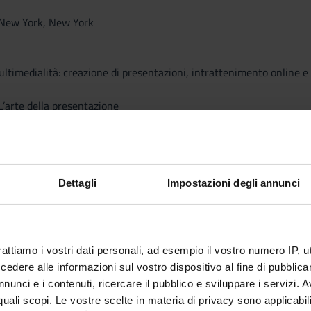
. New York, New York
ultimedialità: creazione di presentazioni, intrattenimento online 
 L’arte della presentazione
0. Homo ludens
ECNOLOGIE INFORMATICHE E MULTIMEDIALI PER I PROFESSION
Dettagli
Impostazioni degli annunci
iche e progettazione didattica: Instructional Design, Multimedia L
1. Multimedia Learning
rattiamo i vostri dati personali, ad esempio il vostro numero IP, 
. Fotografie di conoscenza
dere alle informazioni sul vostro dispositivo al fine di pubblica
nunci e i contenuti, ricercare il pubblico e sviluppare i servizi. A
r quali scopi. Le vostre scelte in materia di privacy sono applicabi
 per l'e-learning e il m-learning