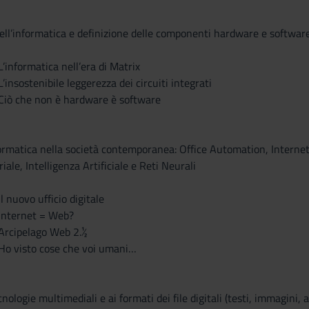
dell’informatica e definizione delle componenti hardware e softwar
L’informatica nell’era di Matrix
L’insostenibile leggerezza dei circuiti integrati
. Ciò che non è hardware è software
nformatica nella società contemporanea: Office Automation, Interne
ale, Intelligenza Artificiale e Reti Neurali
Il nuovo ufficio digitale
 Internet = Web?
 Arcipelago Web 2.½
 Ho visto cose che voi umani…
nologie multimediali e ai formati dei file digitali (testi, immagini, 