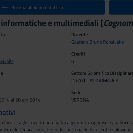
Ritorna al piano didattico
 informatiche e multimediali [
Cognomi
nto
Docente
Gaetano Bruno Ronsivalle
Crediti
sivalle
6
ne
Settore Scientifico Disciplinar
INF/01 - INFORMATICA
Sede
 2014 al 20 apr 2014.
VERONA
mativi
o a fornire agli studenti un quadro aggiornato, rigoroso e analitico s
ambito dell’educazione, tenendo conto sia delle recenti evoluzioni 