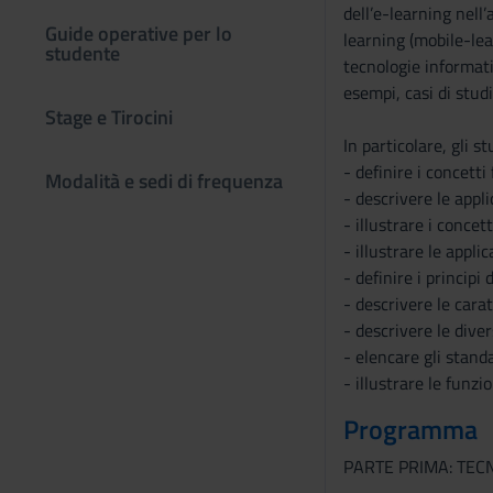
dell’e-learning nell
Guide operative per lo
learning (mobile-lea
studente
tecnologie informati
esempi, casi di studi
Stage e Tirocini
In particolare, gli s
- definire i concetti
Modalità e sedi di frequenza
- descrivere le appl
- illustrare i conce
- illustrare le appl
- definire i princip
- descrivere le carat
- descrivere le diver
- elencare gli standa
- illustrare le fun
Programma
PARTE PRIMA: TEC