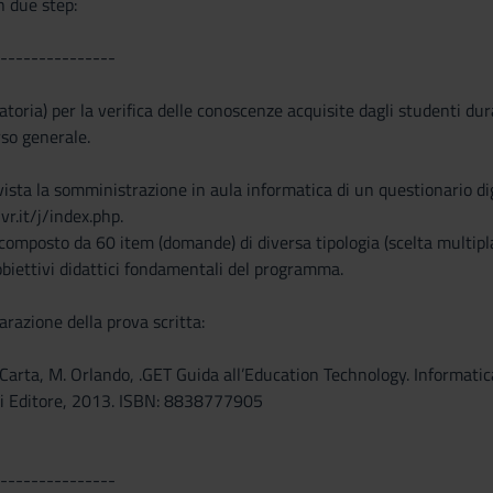
n due step:
---------------
atoria) per la verifica delle conoscenze acquisite dagli studenti dur
so generale.
evista la somministrazione in aula informatica di un questionario d
vr.it/j/index.php.
 composto da 60 item (domande) di diversa tipologia (scelta multip
obiettivi didattici fondamentali del programma.
razione della prova scritta:
. Carta, M. Orlando, .GET Guida all’Education Technology. Informatic
li Editore, 2013. ISBN: 8838777905
---------------