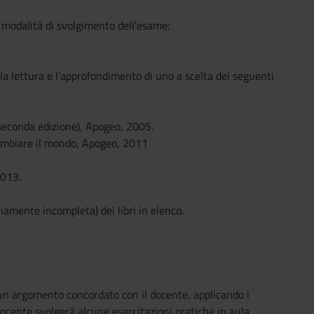
i modalità di svolgimento dell'esame:
 la lettura e l’approfondimento di uno a scelta dei seguenti
(seconda edizione), Apogeo, 2005.
 cambiare il mondo, Apogeo, 2011
2013.
viamente incompleta) dei libri in elenco.
 un argomento concordato con il docente, applicando i
docente svolgerà alcune esercitazioni pratiche in aula