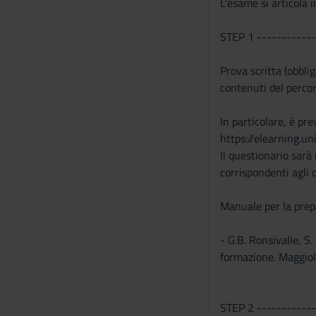
L’esame si articola i
s
e
STEP 1 ------------
n
s
Prova scritta (obblig
o
contenuti del percor
In particolare, è pr
https://elearning.uni
Il questionario sarà
corrispondenti agli 
Manuale per la prepa
- G.B. Ronsivalle, S
formazione. Maggio
STEP 2 ------------