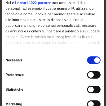
Noi e
i nostri 1022 partner
trattiamo i vostri dati
personali, ad esempio il vostro numero IP, utilizzando
- Unità Didattica 16. Agorà virtuale
tecnologie come i cookie per memorizzare e accedere
- Unità Didattica 17. Compagni di scuol@
alle informazioni sul vostro dispositivo al fine di
Testi di riferimento
pubblicare annunci e contenuti personalizzati, misurare
gli annunci e i contenuti, ricercare il pubblico e sviluppare
CASA
i servizi. Avete la possibilità di scegliere chi utilizza i
AUTORE
TITOLO
EDITRICE
ANNO
vostri dati e per quali scopi. Le vostre scelte in materia di
privacy sono applicabili solo su questa proprietà digitale
Giulio
Digital skills:
Hoepli
2018
978
in cui avete effettuato le vostre scelte. È possibile
S
Xhaet,
Capire,
modificare o revocare il proprio consenso in qualsiasi
Necessari
e
Francesco
sviluppare e
momento dalla Dichiarazione sui cookie o facendo clic
l
Derchi
gestire le
sull'icona di attivazione della privacy.
e
competenze
Preferenze
z
digitali
Con il tuo consenso, vorremmo anche:
i
(Edizione 1)
raccogliere informazioni sulla tua posizione
o
Statistiche
geografica, con un'approssimazione di qualche
n
Gaetano
.GET Guida
Maggioli
2013
88
metro,
e
Bruno
all’Education
Editore
Marketing
Identificare il tuo dispositivo, scansionandolo