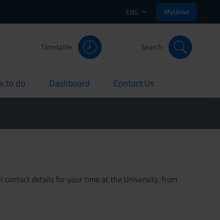
MyUnivr
ENG
Timetable
Search
 to do
Dashboard
Contact Us
rent
current
current
 contact details for your time at the University, from