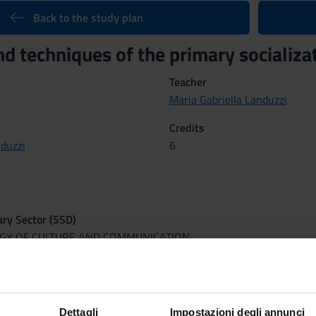
Back to the study plan
d techniques of the primary socializat
Teacher
Maria Gabriella Landuzzi
Credits
nduzzi
6
nary Sector (SSD)
OGY OF CULTURE AND COMMUNICATION
 2012 al Nov 18, 2012.
tcomes
Dettagli
Impostazioni degli annunci