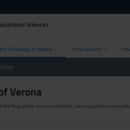
ducational Sciences
the University of Verona
How to enrol
How
cur
4/2025)
 of Verona
 the Programme, lecture timetables, learning activities and useful