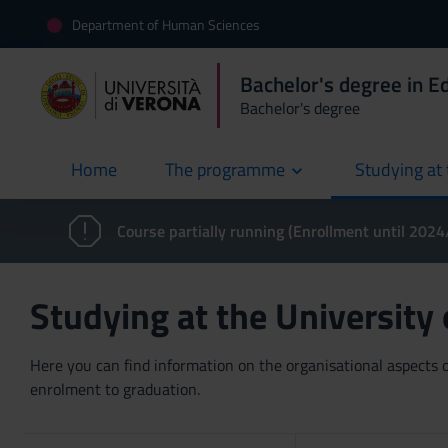
Department of Human Sciences
Bachelor's degree in E
Bachelor's degree
Home
The programme
Studying at 
current
Course partially running (Enrollment until 202
Studying at the University
Here you can find information on the organisational aspects of
enrolment to graduation.