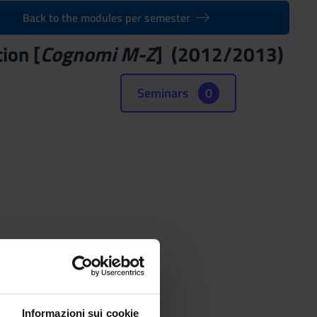
Back to the modules per semester
ion [
Cognomi M-Z
] (2012/2013)
Seminars
0
Informazioni sui cookie