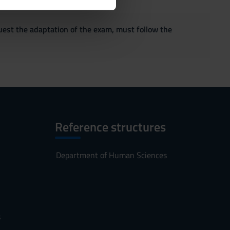
ostri partner che si occupano
azioni che hai fornito loro o
quest the adaptation of the exam, must follow the
Reference structures
Department of Human Sciences
s