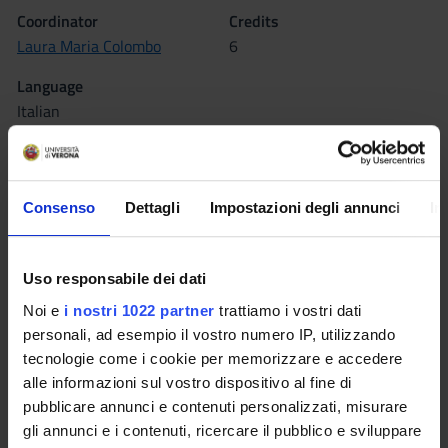
Coordinator
Credits
Laura Maria Colombo
6
Language
Italian
Scientific Disciplinary Sector (SSD)
L-LIN/04 - LANGUAGE AND TRANSLATION – FRENCH
Consenso
Dettagli
Impostazioni degli annunci
In
Period
Sem. 2B dal Apr 19, 2010 al Jun 6, 2010.
Location
Uso responsabile dei dati
VERONA
Noi e
i nostri 1022 partner
trattiamo i vostri dati
personali, ad esempio il vostro numero IP, utilizzando
Seminars
0
tecnologie come i cookie per memorizzare e accedere
alle informazioni sul vostro dispositivo al fine di
pubblicare annunci e contenuti personalizzati, misurare
Learning outcomes
gli annunci e i contenuti, ricercare il pubblico e sviluppare