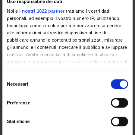
Uso responsabile dei dati
Noi e
i nostri 1022 partner
trattiamo i vostri dati
Lessons timetable
personali, ad esempio il vostro numero IP, utilizzando
tecnologie come i cookie per memorizzare e accedere
alle informazioni sul vostro dispositivo al fine di
pubblicare annunci e contenuti personalizzati, misurare
Parte I
gli annunci e i contenuti, ricercare il pubblico e sviluppare
i servizi. Avete la possibilità di scegliere chi utilizza i
Credits
Period
vostri dati e per quali scopi. Le vostre scelte in materia di
3
Sem. 1B
privacy sono applicabili solo su questa proprietà digitale
Academic staff
in cui avete effettuato le vostre scelte. È possibile
S
Giorgia Anna Parini
modificare o revocare il proprio consenso in qualsiasi
Necessari
e
momento dalla Dichiarazione sui cookie o facendo clic
l
sull'icona di attivazione della privacy.
Lessons timetable
e
Preferenze
z
Con il tuo consenso, vorremmo anche:
i
raccogliere informazioni sulla tua posizione
Learning objectives
o
Statistiche
geografica, con un'approssimazione di qualche
n
Knowledge and understanding 1. Knowledge and