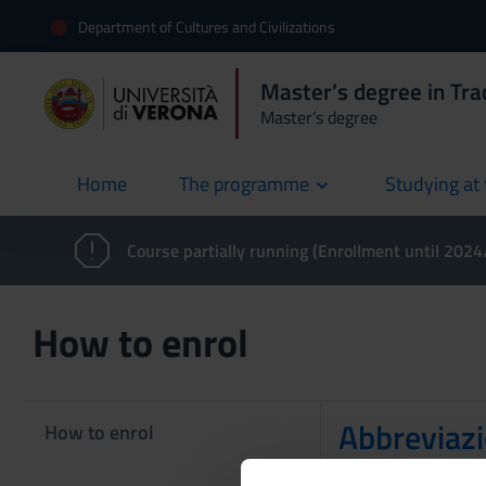
Department of Cultures and Civilizations
Master’s degree in Trad
Master’s degree
Home
The programme
Studying at 
current
Course partially running (Enrollment until 202
How to enrol
Abbreviazi
How to enrol