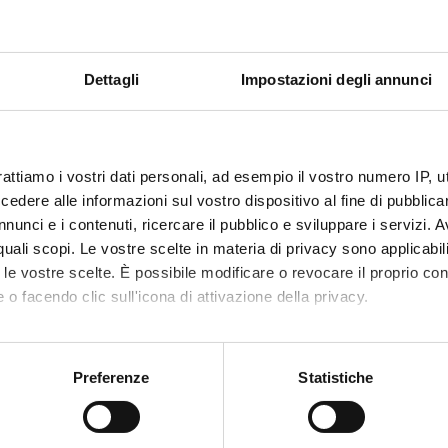
 is intended exclusively for students already enrolled in this cou
 student interested in enrolling, you can find information about t
in Tradition and Interpretation of Literary Texts - Enrollment fr
Dettagli
Impostazioni degli annunci
 universitaria ancora attiva? Leggi le informazioni per fare un
tras
rattiamo i vostri dati personali, ad esempio il vostro numero IP, 
dere alle informazioni sul vostro dispositivo al fine di pubblica
nunci e i contenuti, ricercare il pubblico e sviluppare i servizi. A
r quali scopi. Le vostre scelte in materia di privacy sono applicabi
conclusa per conseguimento titolo o corsi singoli, per rinuncia agli
to le vostre scelte. È possibile modificare o revocare il proprio 
iazione di carriera.
 o facendo clic sull'icona di attivazione della privacy.
mo anche:
oni sulla tua posizione geografica, con un'approssimazione di qu
Preferenze
Statistiche
spositivo, scansionandolo attivamente alla ricerca di caratteristich
Services and Faq
aborati i tuoi dati personali e imposta le tue preferenze nella
s