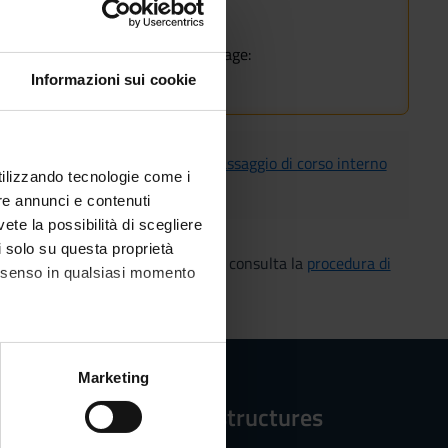
rse.
he course of study on the course page:
om 2025/2026
Informazioni sui cookie
ferimento da altro Ateneo
o un
passaggio di corso interno
utilizzando tecnologie come i
re annunci e contenuti
vete la possibilità di scegliere
li solo su questa proprietà
 studi o per decadenza dagli studi, consulta la
procedura di
consenso in qualsiasi momento
alche metro,
Marketing
e specifiche (impronte
Reference structures
ezione dettagli
. Puoi