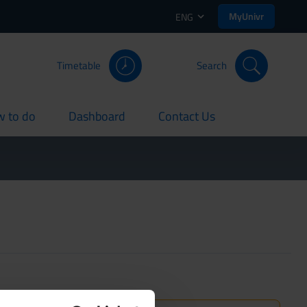
MyUnivr
ENG
Timetable
Search
 to do
Dashboard
Contact Us
rent
current
current