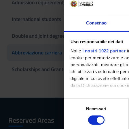
Admission requirements
This information
If you are a new
International students
Master’s degree 
Consenso
Double and joint degrees
Uso responsabile dei dati
Hai una carriera
Noi e
i nostri 1022 partner
t
Abbreviazione carriera
a UNIVR
.
cookie per memorizzare e acce
personalizzati, misurare gli an
Scholarships and Grants
chi utilizza i vostri dati e pe
Se hai una carriera 
digitale in cui avete effettua
richiesta
dell'abbrev
dalla Dichiarazione sui cookie
Con il tuo consenso, vorrem
S
raccogliere informazi
Necessari
e
Identificare il tuo di
l
Reserved Areas
Menu
digitali).
e
Approfondisci come vengono el