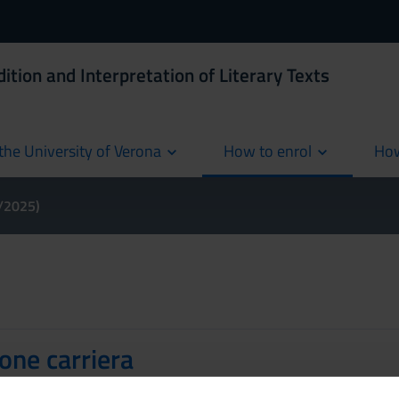
ition and Interpretation of Literary Texts
the University of Verona
How to enrol
How
cur
4/2025)
one carriera