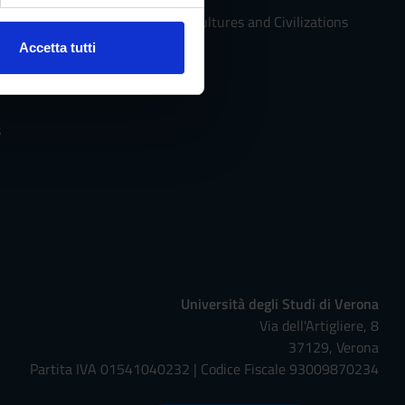
Department of Cultures and Civilizations
Accetta tutti
l media e per analizzare il
ostri partner che si occupano
azioni che hai fornito loro o
s
Università degli Studi di Verona
Via dell'Artigliere, 8
37129, Verona
Partita IVA 01541040232 | Codice Fiscale 93009870234