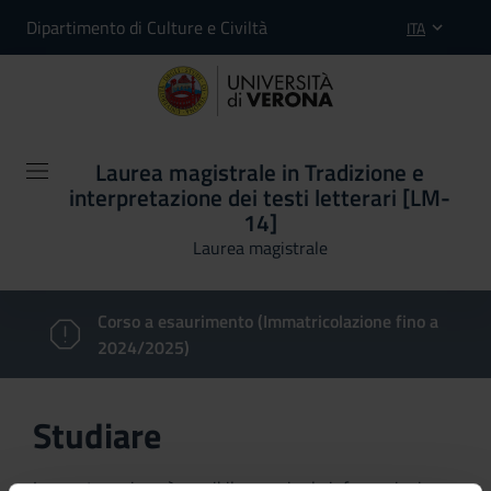
Dipartimento di Culture e Civiltà
ITA
Laurea magistrale in Tradizione e
interpretazione dei testi letterari [LM-
14]
Laurea magistrale
Corso a esaurimento (Immatricolazione fino a
2024/2025)
Studiare
In questa sezione è possibile reperire le informazioni