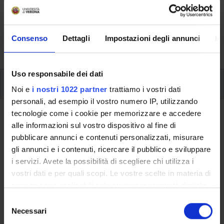
riguardanti l'organizzazione pratica del corso, lo
svolgimento delle attività didattiche, le opportunità
formative e i contatti utili durante tutto il percorso di
Consenso
Dettagli
Impostazioni degli annunci
In
studi, fino al conseguimento del titolo finale.
Uso responsabile dei dati
Ulteriori attività formative
Noi e
i nostri 1022 partner
trattiamo i vostri dati
personali, ad esempio il vostro numero IP, utilizzando
tecnologie come i cookie per memorizzare e accedere
Ritorna a ulteriori attività formative
alle informazioni sul vostro dispositivo al fine di
Laboratorio di informatica
pubblicare annunci e contenuti personalizzati, misurare
gli annunci e i contenuti, ricercare il pubblico e sviluppare
umanistica (m)
i servizi. Avete la possibilità di scegliere chi utilizza i
vostri dati e per quali scopi. Le vostre scelte in materia di
Codice insegnamento
Crediti
privacy sono applicabili solo su questa proprietà digitale
4S02274
3
in cui avete effettuato le vostre scelte. È possibile
S
L'insegnamento è mutuato dall'insegnamento
Laboratorio di
modificare o revocare il proprio consenso in qualsiasi
Necessari
e
informatica umanistica
(2019/2020) - Laurea in Lettere [L-
momento dalla Dichiarazione sui cookie o facendo clic