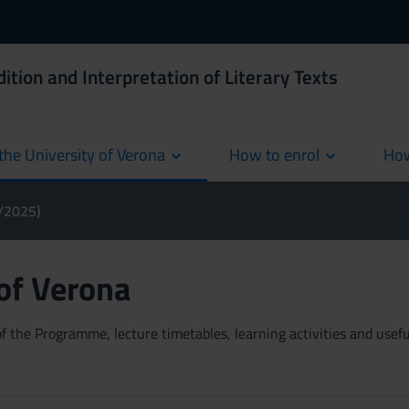
ition and Interpretation of Literary Texts
the University of Verona
How to enrol
How
cur
4/2025)
 of Verona
 the Programme, lecture timetables, learning activities and useful