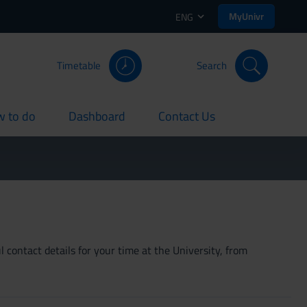
MyUnivr
ENG
Timetable
Search
 to do
Dashboard
Contact Us
rent
current
current
 contact details for your time at the University, from