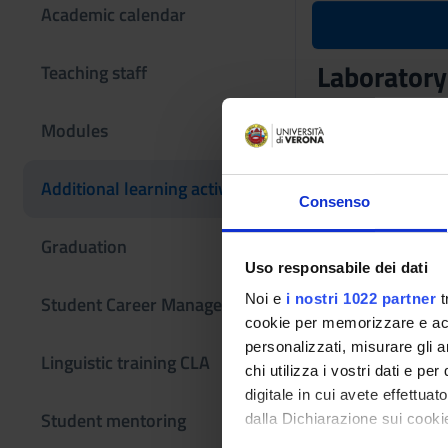
Academic calendar
Laboratory
Teaching staff
Teaching code
Modules
4S000655
The course is give
Additional learning activities
Consenso
Graduation
Uso responsabile dei dati
Noi e
i nostri 1022 partner
t
Student Career Management
cookie per memorizzare e acce
personalizzati, misurare gli an
Linguistic training CLA
chi utilizza i vostri dati e pe
digitale in cui avete effettua
Student mentoring
dalla Dichiarazione sui cookie