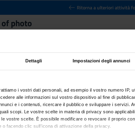
Ritorna a ulteriori attività 
 of photo
Credits
3
n by
Laboratory of photo
(2021/2022) - Bachelor’s degree in Cultur
Dettagli
Impostazioni degli annunci
rattiamo i vostri dati personali, ad esempio il vostro numero IP, 
dere alle informazioni sul vostro dispositivo al fine di pubblica
nunci e i contenuti, ricercare il pubblico e sviluppare i servizi. A
r quali scopi. Le vostre scelte in materia di privacy sono applicabi
to le vostre scelte. È possibile modificare o revocare il proprio 
 o facendo clic sull'icona di attivazione della privacy.