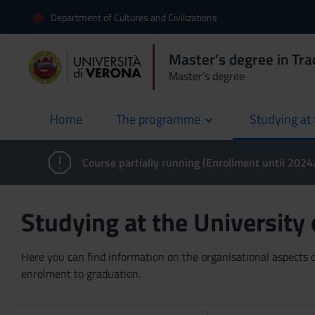
Department of Cultures and Civilizations
Master’s degree in Trad
Master’s degree
Home
The programme
Studying at 
current
Course partially running (Enrollment until 202
Studying at the University
Here you can find information on the organisational aspects of
enrolment to graduation.