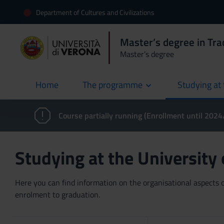
Department of Cultures and Civilizations
Master’s degree in Trad
Master’s degree
Home
The programme
Studying at 
current
Course partially running (Enrollment until 202
Studying at the University
Here you can find information on the organisational aspects of
enrolment to graduation.