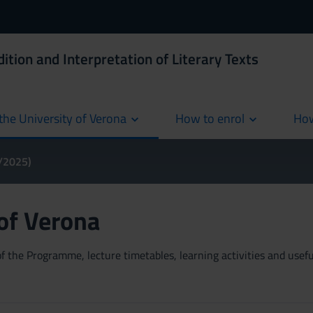
ition and Interpretation of Literary Texts
the University of Verona
How to enrol
How
cur
4/2025)
 of Verona
 the Programme, lecture timetables, learning activities and useful