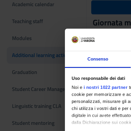
Academic calendar
Giornata m
Teaching staff
Teaching code
Modules
4S009555
The course is give
Additional learning activities
Consenso
Graduation
Uso responsabile dei dati
Noi e
i nostri 1022 partner
t
Student Career Management
cookie per memorizzare e acce
personalizzati, misurare gli an
Linguistic training CLA
chi utilizza i vostri dati e pe
digitale in cui avete effettua
Student mentoring
dalla Dichiarazione sui cookie