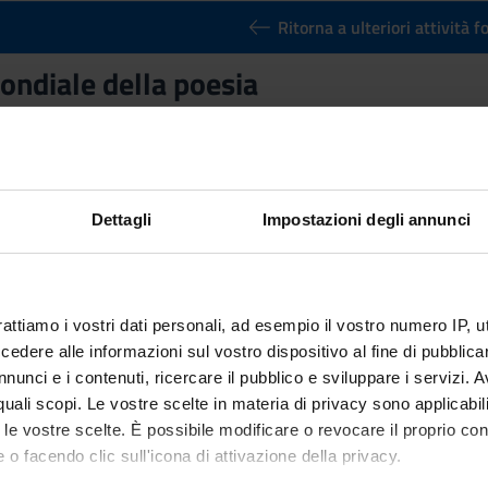
Ritorna a ulteriori attività 
ondiale della poesia
Credits
1
n by
Giornata mondiale della poesia
(2020/2021) - Bachelor’s degre
Dettagli
Impostazioni degli annunci
rattiamo i vostri dati personali, ad esempio il vostro numero IP, 
dere alle informazioni sul vostro dispositivo al fine di pubblica
nunci e i contenuti, ricercare il pubblico e sviluppare i servizi. A
r quali scopi. Le vostre scelte in materia di privacy sono applicabi
to le vostre scelte. È possibile modificare o revocare il proprio 
 o facendo clic sull'icona di attivazione della privacy.