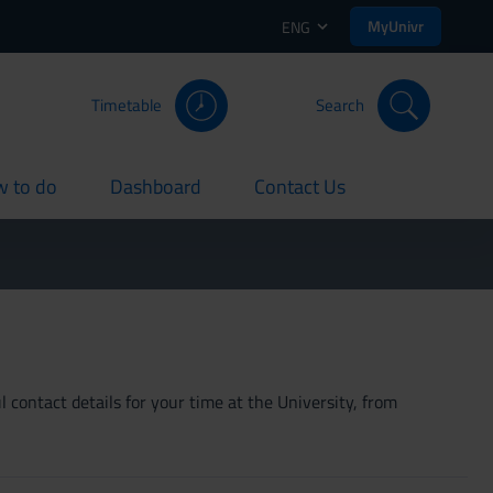
MyUnivr
ENG
Timetable
Search
 to do
Dashboard
Contact Us
rent
current
current
 contact details for your time at the University, from