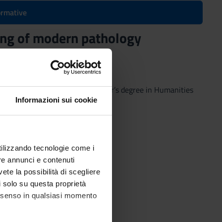
formative
ing of modern pathology
 pathology
(2021/2022) - Bachelor’s degree in Humanities
Informazioni sui cookie
utilizzando tecnologie come i
re annunci e contenuti
vete la possibilità di scegliere
li solo su questa proprietà
consenso in qualsiasi momento