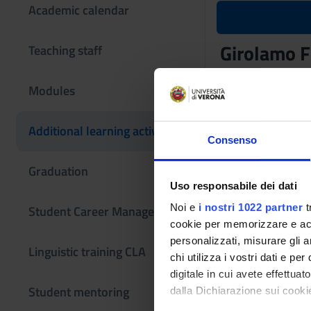
Academic calendar
Girolamo F
Teaching staff
Teaching code
Modules
4S010461
The course is give
Additional learning activities
Consenso
Graduation
Uso responsabile dei dati
Noi e
i nostri 1022 partner
t
Student Career Management
cookie per memorizzare e acce
personalizzati, misurare gli an
Linguistic training CLA
chi utilizza i vostri dati e pe
digitale in cui avete effettua
Student mentoring
dalla Dichiarazione sui cookie