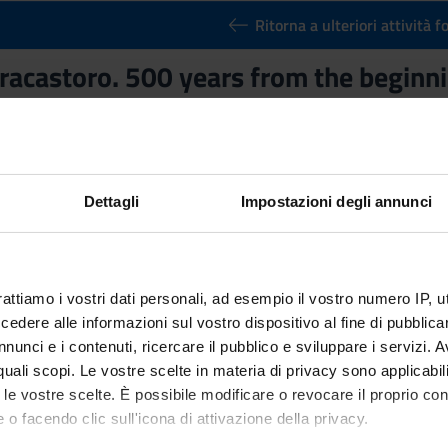
Ritorna a ulteriori attività 
racastoro. 500 years from the beginn
Credits
1
n by
Girolamo Fracastoro. 500 years from the beginning of modern
Dettagli
Impostazioni degli annunci
rattiamo i vostri dati personali, ad esempio il vostro numero IP, 
dere alle informazioni sul vostro dispositivo al fine di pubblica
nunci e i contenuti, ricercare il pubblico e sviluppare i servizi. A
r quali scopi. Le vostre scelte in materia di privacy sono applicabi
to le vostre scelte. È possibile modificare o revocare il proprio 
 o facendo clic sull'icona di attivazione della privacy.