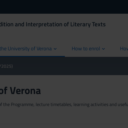
ition and Interpretation of Literary Texts
the University of Verona
How to enrol
How
cur
4/2025)
 of Verona
 the Programme, lecture timetables, learning activities and useful