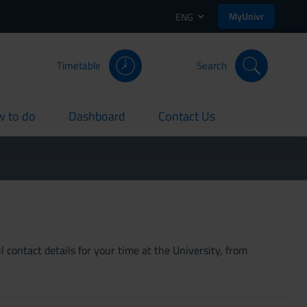
MyUnivr
ENG
Timetable
Search
 to do
Dashboard
Contact Us
rent
current
current
 contact details for your time at the University, from