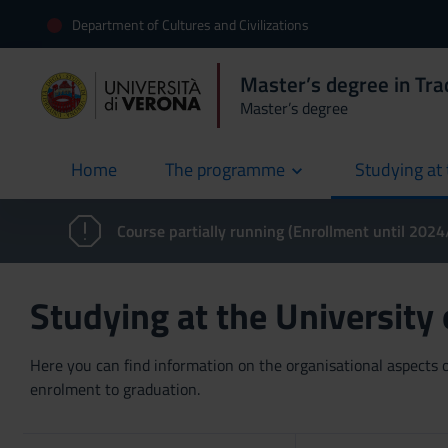
Department of Cultures and Civilizations
Master’s degree in Trad
Master’s degree
Home
The programme
Studying at 
current
Course partially running (Enrollment until 202
Studying at the University
Here you can find information on the organisational aspects of
enrolment to graduation.