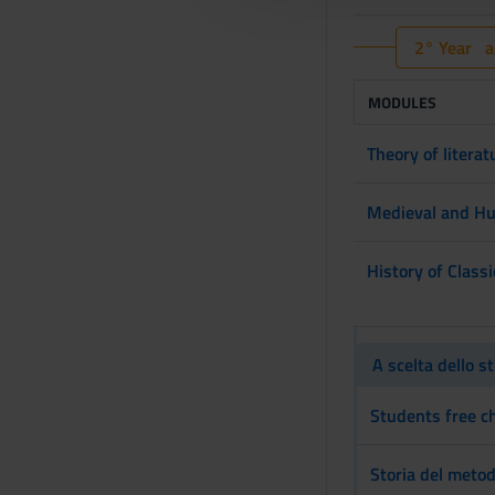
l
c
2° Year ac
o
n
MODULES
s
e
Theory of literat
n
s
Medieval and Hum
o
History of Class
A scelta dello s
Students free cho
Storia del metodo