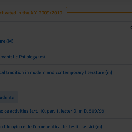
tivated in the A.Y. 2009/2010
ure (M)
anistic Philology (m)
ical tradition in modern and contemporary literature (m)
tudente
ice activities (art. 10, par. 1, letter D, m.D. 509/99)
 filologico e dell'ermeneutica dei testi classici (m)