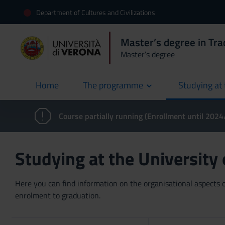
Department of Cultures and Civilizations
Master’s degree in Trad
Master’s degree
Home
The programme
Studying at 
current
Course partially running (Enrollment until 202
Studying at the University
Here you can find information on the organisational aspects of
enrolment to graduation.