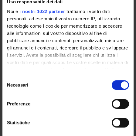
Uso responsabile dei dati
• collocare all’interno del contesto storico e critico le opere
Noi e
i nostri 1022 partner
trattiamo i vostri dati
esaminate
personali, ad esempio il vostro numero IP, utilizzando
• utilizzare, in maniera autonoma, strumenti lessicali e
tecnologie come i cookie per memorizzare e accedere
stilistici per l'analisi dei testi.
alle informazioni sul vostro dispositivo al fine di
pubblicare annunci e contenuti personalizzati, misurare
PREREQUISITI
gli annunci e i contenuti, ricercare il pubblico e sviluppare
È presupposta una conoscenza, di livello progredito, della
i servizi. Avete la possibilità di scegliere chi utilizza i
letteratura e della lingua letteraria italiana.
vostri dati e per quali scopi. Le vostre scelte in materia di
Programma
privacy sono applicabili solo su questa proprietà digitale
in cui avete effettuato le vostre scelte. È possibile
S
ARGOMENTO DEL CORSO
modificare o revocare il proprio consenso in qualsiasi
Necessari
e
La poesia di Vittorio Sereni e i suoi «immediati dintorni»
momento dalla Dichiarazione sui cookie o facendo clic
l
sull'icona di attivazione della privacy.
e
TESTI DI RIFERIMENTO
Preferenze
z
Con il tuo consenso, vorremmo anche:
i
– V. Sereni, Poesie e prose (ed. Mondadori)
raccogliere informazioni sulla tua posizione
o
Statistiche
– altre letture e la bibliografia critica verranno indicate
geografica, con un'approssimazione di qualche
n
durante il corso.