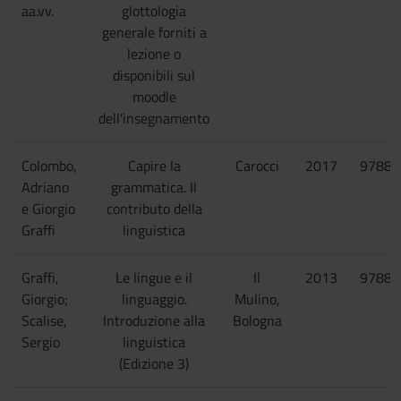
aa.vv.
glottologia
generale forniti a
lezione o
disponibili sul
moodle
dell'insegnamento
Colombo,
Capire la
Carocci
2017
97888
Adriano
grammatica. Il
e Giorgio
contributo della
Graffi
linguistica
Graffi,
Le lingue e il
Il
2013
97888
Giorgio;
linguaggio.
Mulino,
Scalise,
Introduzione alla
Bologna
Sergio
linguistica
(Edizione 3)