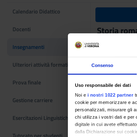
Calendario Didattico
Storia rom
Docenti
Codice insegname
Insegnamenti
4S02304
L'insegnamento è m
Ulteriori attività formative
Consenso
Prova finale
Uso responsabile dei dati
Noi e
i nostri 1022 partner
t
Gestione carriere
cookie per memorizzare e acce
personalizzati, misurare gli an
Esercitazioni Linguistiche CLA
chi utilizza i vostri dati e pe
digitale in cui avete effettua
dalla Dichiarazione sui cookie
Tutorato per studenti