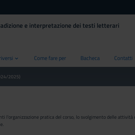
adizione e interpretazione dei testi letterari
riversi
Come fare per
Bacheca
Contatti
current
current
current
2024/2025)
ti l'organizzazione pratica del corso, lo svolgimento delle attività 
e.