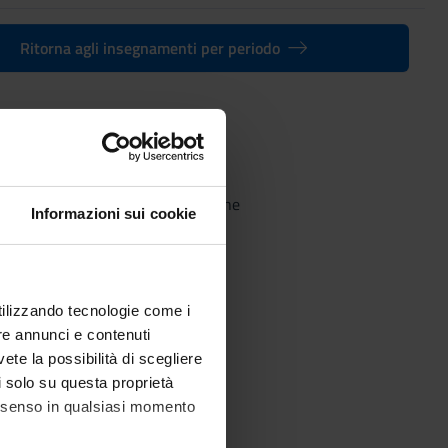
Ritorna agli insegnamenti per periodo
magistrale in Discipline artistiche
Informazioni sui cookie
utilizzando tecnologie come i
re annunci e contenuti
vete la possibilità di scegliere
li solo su questa proprietà
consenso in qualsiasi momento