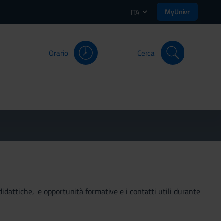
MyUnivr
ITA
Orario
Cerca
didattiche, le opportunità formative e i contatti utili durante