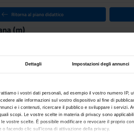
Ritorna al piano didattico
ana (m)
nto
Crediti
6
utuato dall'insegnamento
Storia romana (m)
(2014/2015) - Laurea 
Dettagli
Impostazioni degli annunci
rattiamo i vostri dati personali, ad esempio il vostro numero IP, 
dere alle informazioni sul vostro dispositivo al fine di pubblica
nunci e i contenuti, ricercare il pubblico e sviluppare i servizi. A
r quali scopi. Le vostre scelte in materia di privacy sono applicabi
to le vostre scelte. È possibile modificare o revocare il proprio 
 o facendo clic sull'icona di attivazione della privacy.