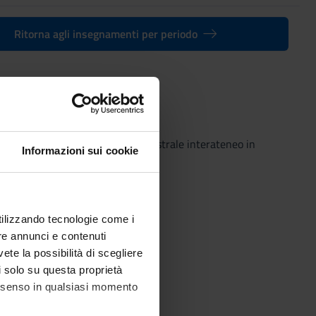
Ritorna agli insegnamenti per periodo
rica)
(2023/2024) - Laurea magistrale interateneo in
Informazioni sui cookie
utilizzando tecnologie come i
re annunci e contenuti
vete la possibilità di scegliere
li solo su questa proprietà
consenso in qualsiasi momento