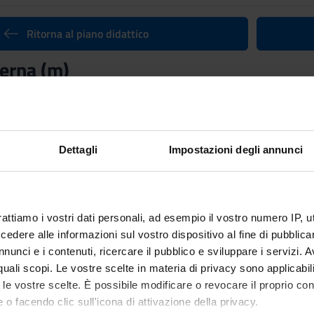
Ritorna al piano didattico
erna (m)
nto
Crediti
6
utuato dall'insegnamento
Storia moderna I - LM (Antropologia sto
Dettagli
Impostazioni degli annunci
M-84]
rattiamo i vostri dati personali, ad esempio il vostro numero IP, 
dere alle informazioni sul vostro dispositivo al fine di pubblica
nunci e i contenuti, ricercare il pubblico e sviluppare i servizi. A
r quali scopi. Le vostre scelte in materia di privacy sono applicabi
to le vostre scelte. È possibile modificare o revocare il proprio 
 o facendo clic sull'icona di attivazione della privacy.