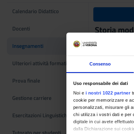
Calendario Didattico
Storia mod
Docenti
Codice insegname
Insegnamenti
4S02324
L'insegnamento è m
Ulteriori attività formative
Consenso
Scienze storiche [L
Prova finale
Uso responsabile dei dati
Noi e
i nostri 1022 partner
t
Gestione carriere
cookie per memorizzare e acce
personalizzati, misurare gli an
Esercitazioni Linguistiche CLA
chi utilizza i vostri dati e pe
digitale in cui avete effettua
dalla Dichiarazione sui cookie
Tutorato per studenti