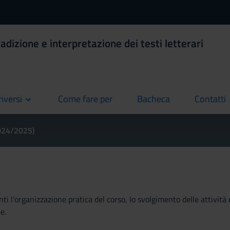
adizione e interpretazione dei testi letterari
riversi
Come fare per
Bacheca
Contatti
current
current
current
2024/2025)
ti l'organizzazione pratica del corso, lo svolgimento delle attività 
e.