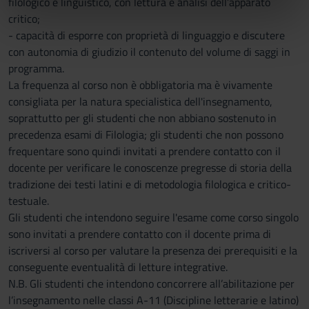
filologico e linguistico, con lettura e analisi dell’apparato
informazioni sul modo in cui utilizzi il nostro sito con i
critico;
nostri partner che si occupano di analisi dei dati web,
- capacità di esporre con proprietà di linguaggio e discutere
pubblicità e social media, i quali potrebbero combinarle
con autonomia di giudizio il contenuto del volume di saggi in
con altre informazioni che hai fornito loro o che hanno
programma.
raccolto dal tuo utilizzo dei loro servizi.
La frequenza al corso non è obbligatoria ma è vivamente
consigliata per la natura specialistica dell'insegnamento,
soprattutto per gli studenti che non abbiano sostenuto in
precedenza esami di Filologia; gli studenti che non possono
frequentare sono quindi invitati a prendere contatto con il
docente per verificare le conoscenze pregresse di storia della
tradizione dei testi latini e di metodologia filologica e critico-
testuale.
Gli studenti che intendono seguire l'esame come corso singolo
sono invitati a prendere contatto con il docente prima di
iscriversi al corso per valutare la presenza dei prerequisiti e la
conseguente eventualità di letture integrative.
N.B. Gli studenti che intendono concorrere all’abilitazione per
l’insegnamento nelle classi A-11 (Discipline letterarie e latino)