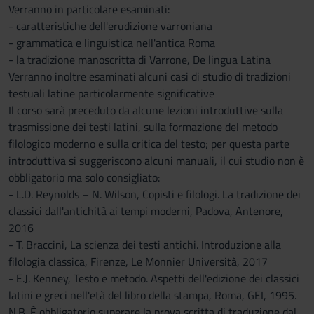
Verranno in particolare esaminati:
- caratteristiche dell'erudizione varroniana
- grammatica e linguistica nell'antica Roma
- la tradizione manoscritta di Varrone, De lingua Latina
Verranno inoltre esaminati alcuni casi di studio di tradizioni
testuali latine particolarmente significative
Il corso sarà preceduto da alcune lezioni introduttive sulla
trasmissione dei testi latini, sulla formazione del metodo
filologico moderno e sulla critica del testo; per questa parte
introduttiva si suggeriscono alcuni manuali, il cui studio non è
obbligatorio ma solo consigliato:
- L.D. Reynolds – N. Wilson, Copisti e filologi. La tradizione dei
classici dall'antichità ai tempi moderni, Padova, Antenore,
2016
- T. Braccini, La scienza dei testi antichi. Introduzione alla
filologia classica, Firenze, Le Monnier Università, 2017
- E.J. Kenney, Testo e metodo. Aspetti dell'edizione dei classici
latini e greci nell'età del libro della stampa, Roma, GEI, 1995.
N.B. È obbligatorio superare la prova scritta di traduzione dal