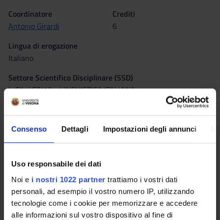
Coordinatore
Crediti
Antonio Girardi
6
Lingua di erogazione
Italiano
Settore Scientifico Disciplinare (SSD)
L-FIL-LET/12 - LINGUISTICA ITALIANA
Periodo
Semestrino IB dal 17 nov 2014 al 17 gen 2015.
Consenso
Dettagli
Impostazioni degli annunci
In
Seminari
0
Uso responsabile dei dati
Obiettivi formativi
Noi e
i nostri 1022 partner
trattiamo i vostri dati
personali, ad esempio il vostro numero IP, utilizzando
L’obbiettivo di fondo è quello di affinare i metodi di indagine
tecnologie come i cookie per memorizzare e accedere
stilistica e metrica dei testi poetici, attraverso lo studio
alle informazioni sul vostro dispositivo al fine di
monografico di autori, forme ed esperienze tra le principali