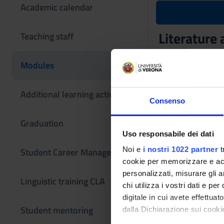
Academic calendar
Literature 
Teaching staff
Teaching code
Modules
4S007405
Scientific Discipli
Additional learning activities
Consenso
L-FIL-LET/05 - FI
Learning obje
Graduation
Uso responsabile dei dati
The course of Litera
Noi e
i nostri 1022 partner
t
Student Career Management
imperial age up to t
cookie per memorizzare e acce
texts (in Greek and 
personalizzati, misurare gli an
the period (Atticis
Linguistic training CLA
chi utilizza i vostri dati e pe
genres (poetry, orat
digitale in cui avete effettua
demonstrate: 1) know
Student mentoring
dalla Dichiarazione sui cookie
give a critical-phil