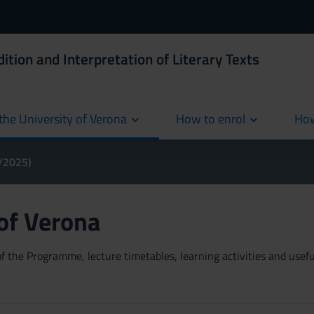
ition and Interpretation of Literary Texts
the University of Verona
How to enrol
How
cur
4/2025)
 of Verona
 the Programme, lecture timetables, learning activities and useful