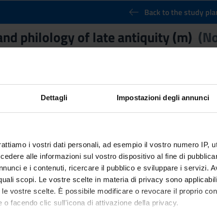
Back to the study pla
and philology of late antiquity (m)
(N
Credits
6
nary Sector (SSD)
Dettagli
Impostazioni degli annunci
LOLOGIA CLASSICA
ctives
ture and philology of Late Antiquity (m) proposes: • to frame in it
rattiamo i vostri dati personali, ad esempio il vostro numero IP, 
he fifth century with particular reference to the contexts of liter
dere alle informazioni sul vostro dispositivo al fine di pubblica
Latin) from a critical-textual, linguistic, stylistic, hermeneutical 
nunci e i contenuti, ricercare il pubblico e sviluppare i servizi. A
m, relations between Christianity and paganism, relations betwee
r quali scopi. Le vostre scelte in materia di privacy sono applicabi
ory, biography, historical, scientific, philosophical and scholarly t
to le vostre scelte. È possibile modificare o revocare il proprio 
ledge of the cultural tendencies and literary genres of Late Antiqu
 o facendo clic sull'icona di attivazione della privacy.
ological and historical-literary interpretation of texts from Late A