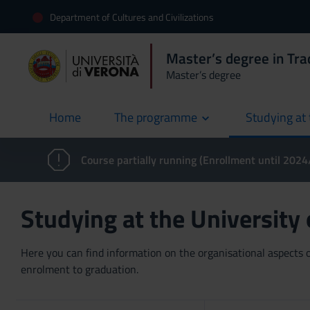
Department of Cultures and Civilizations
Master’s degree in Trad
Master’s degree
Home
The programme
Studying at 
current
Course partially running (Enrollment until 202
Studying at the University
Here you can find information on the organisational aspects of
enrolment to graduation.