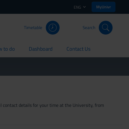
MyUnivr
ENG
Timetable
Search
 to do
Dashboard
Contact Us
rent
current
current
 contact details for your time at the University, from