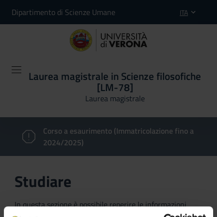
Dipartimento di Scienze Umane
ITA
Laurea magistrale in Scienze filosofiche
[LM-78]
Laurea magistrale
Corso a esaurimento (Immatricolazione fino a
2024/2025)
Studiare
In questa sezione è possibile reperire le informazioni
riguardanti l'organizzazione pratica del corso, lo