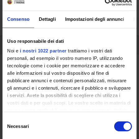
svolgimento delle attività didattiche, le opportunità
formative e i contatti utili durante tutto il percorso di
Consenso
Dettagli
Impostazioni degli annunci
In
studi, fino al conseguimento del titolo finale.
Uso responsabile dei dati
Insegnamenti
Noi e
i nostri 1022 partner
trattiamo i vostri dati
personali, ad esempio il vostro numero IP, utilizzando
Ritorna al piano didattico
tecnologie come i cookie per memorizzare e accedere
alle informazioni sul vostro dispositivo al fine di
Filosofia teoretica B (m) (Sarà
pubblicare annunci e contenuti personalizzati, misurare
attivato nell'A.A. 2012/2013)
gli annunci e i contenuti, ricercare il pubblico e sviluppare
i servizi. Avete la possibilità di scegliere chi utilizza i
Codice insegnamento
Crediti
vostri dati e per quali scopi. Le vostre scelte in materia di
4S02312
6
privacy sono applicabili solo su questa proprietà digitale
in cui avete effettuato le vostre scelte. È possibile
S
Settore Scientifico Disciplinare (SSD)
modificare o revocare il proprio consenso in qualsiasi
Necessari
e
M-FIL/01 - FILOSOFIA TEORETICA
momento dalla Dichiarazione sui cookie o facendo clic
l