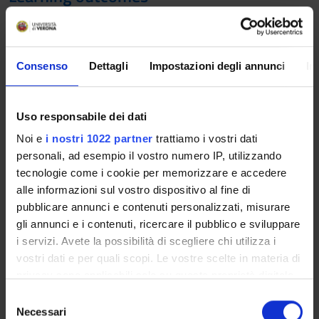
The lessons provide an outline of the main issues and
tendencies of the historical reconstruction in the Greek and
Latin culture.
Consenso
Dettagli
Impostazioni degli annunci
In
Program
History of Greek Historiography, from the beginning in 5th
Uso responsabile dei dati
century B.C. through to the Roman culture.
Noi e
i nostri 1022 partner
trattiamo i vostri dati
personali, ad esempio il vostro numero IP, utilizzando
Prerequisites: 6 cfu in Greek History
tecnologie come i cookie per memorizzare e accedere
Reference texts
alle informazioni sul vostro dispositivo al fine di
pubblicare annunci e contenuti personalizzati, misurare
PUBLISHING
gli annunci e i contenuti, ricercare il pubblico e sviluppare
AUTHOR
TITLE
HOUSE
YEAR
ISBN
NO
i servizi. Avete la possibilità di scegliere chi utilizza i
vostri dati e per quali scopi. Le vostre scelte in materia di
Bettalli
Introduzione
Carocci
2009
privacy sono applicabili solo su questa proprietà digitale
alla
in cui avete effettuato le vostre scelte. È possibile
S
storiografia
modificare o revocare il proprio consenso in qualsiasi
Necessari
e