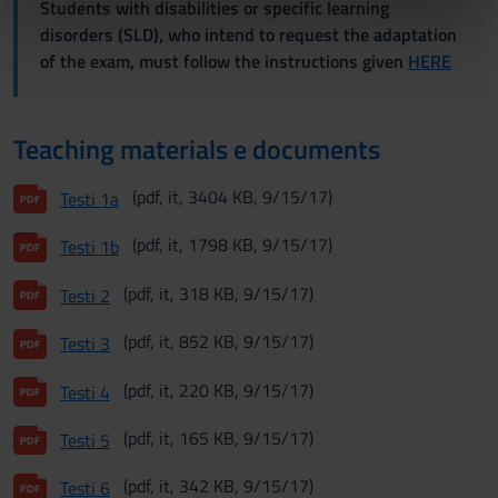
informazioni sul modo in cui utilizzi il nostro sito con i
Students with disabilities or specific learning
nostri partner che si occupano di analisi dei dati web,
disorders (SLD), who intend to request the adaptation
pubblicità e social media, i quali potrebbero combinarle
of the exam, must follow the instructions given
HERE
con altre informazioni che hai fornito loro o che hanno
raccolto dal tuo utilizzo dei loro servizi.
Teaching materials e documents
(pdf, it, 3404 KB, 9/15/17)
Testi 1a
(pdf, it, 1798 KB, 9/15/17)
Testi 1b
(pdf, it, 318 KB, 9/15/17)
Testi 2
(pdf, it, 852 KB, 9/15/17)
Testi 3
(pdf, it, 220 KB, 9/15/17)
Testi 4
(pdf, it, 165 KB, 9/15/17)
Testi 5
(pdf, it, 342 KB, 9/15/17)
Testi 6