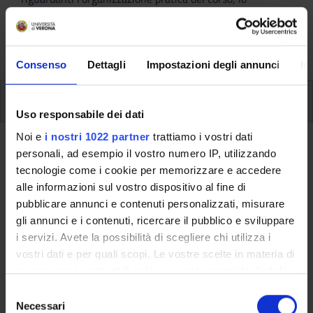
svolgimento delle attività didattiche, le opportunità
formative e i contatti utili durante tutto il percorso di
studi, fino al conseguimento del titolo finale.
Consenso
Dettagli
Impostazioni degli annunci
In
Insegnamenti
Uso responsabile dei dati
Noi e
i nostri 1022 partner
trattiamo i vostri dati
Ritorna al piano didattico
personali, ad esempio il vostro numero IP, utilizzando
tecnologie come i cookie per memorizzare e accedere
Ritorna agli insegnamenti per periodo
alle informazioni sul vostro dispositivo al fine di
pubblicare annunci e contenuti personalizzati, misurare
Laboratorio di lettura di testi
gli annunci e i contenuti, ricercare il pubblico e sviluppare
filosofici
i servizi. Avete la possibilità di scegliere chi utilizza i
vostri dati e per quali scopi. Le vostre scelte in materia di
Codice insegnamento
Crediti
privacy sono applicabili solo su questa proprietà digitale
4S000878
6
in cui avete effettuato le vostre scelte. È possibile
S
modificare o revocare il proprio consenso in qualsiasi
Necessari
e