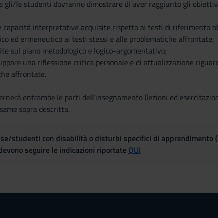
 gli/le studenti dovranno dimostrare di aver raggiunto gli obiettiv
e capacità interpretative acquisite rispetto ai testi di riferimento 
tico ed ermeneutico ai testi stessi e alle problematiche affrontate;
site sul piano metodologico e logico-argomentativo;
luppare una riflessione critica personale e di attualizzazione riguar
che affrontate.
rnerà entrambe le parti dell’insegnamento (lezioni ed esercitazioni
esame sopra descritta.
se/studenti con disabilità o disturbi specifici di apprendimento 
evono seguire le indicazioni riportate
QUI