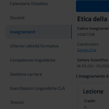
Calendario Didattico
Etica dell
Docenti
Codice insegname
Insegnamenti
4S007338
Coordinatore
Ulteriori attività formative
Giorgio Erle
Competenze linguistiche
Settore Scientifico
M-FIL/03 - FILOS
Gestione carriere
L'insegnamento è
Esercitazioni Linguistiche CLA
Lezione
Crediti
Tirocini
4