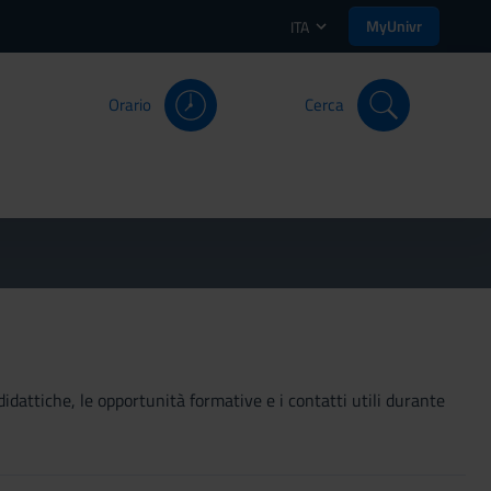
MyUnivr
ITA
Orario
Cerca
didattiche, le opportunità formative e i contatti utili durante