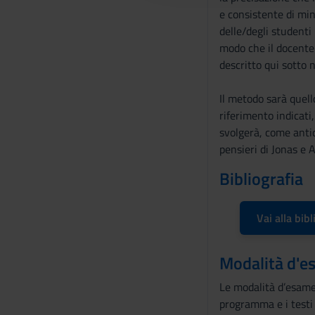
e consistente di mi
o
delle/degli studenti 
n
modo che il docente 
s
descritto qui sotto 
e
n
Il metodo sarà quello
s
riferimento indicati
o
svolgerà, come antic
pensieri di Jonas e 
Bibliografia
Vai alla bibl
Modalità d'e
Le modalità d’esame 
programma e i testi s