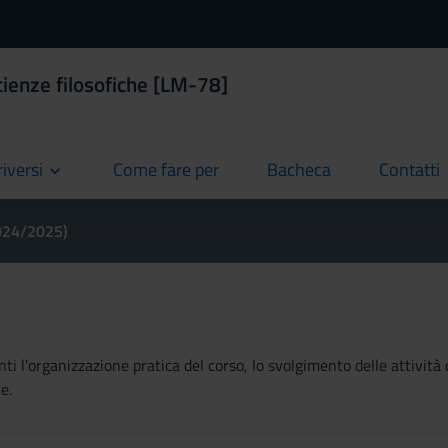
cienze filosofiche [LM-78]
riversi
Come fare per
Bacheca
Contatti
current
current
current
2024/2025)
ti l'organizzazione pratica del corso, lo svolgimento delle attività 
e.