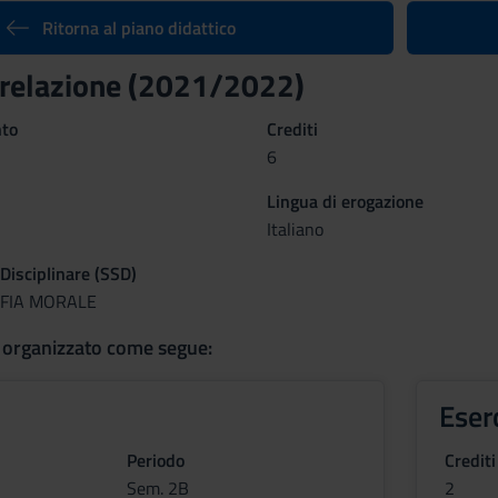
Ritorna al piano didattico
a relazione (2021/2022)
nto
Crediti
6
Lingua di erogazione
Italiano
 Disciplinare (SSD)
OFIA MORALE
 organizzato come segue:
Eser
Periodo
Crediti
Sem. 2B
2