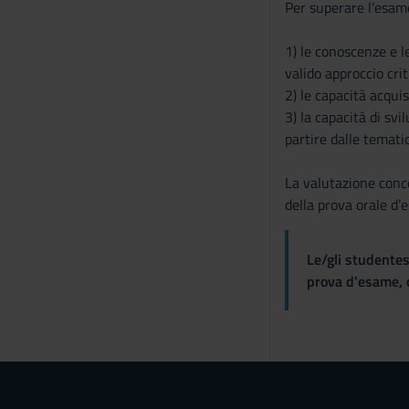
Per superare l’esame
1) le conoscenze e l
valido approccio cri
2) le capacità acqui
3) la capacità di svi
partire dalle temati
La valutazione conce
della prova orale d’
Le/gli studentes
prova d'esame, d