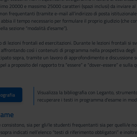
nimo 20000 e massimo 25000 caratteri (spazi inclusi) da inviare al
non frequentanti (tramite e-mail all’indirizzo di posta istituzionale
abbia il tempo necessario per formulare il proprio giudizio (che co
nella sezione “modalità d’esame”).
 di lezioni frontali ed esercitazioni. Durante le lezioni frontali si s
, affrontando così i contenuti di programma nella prospettiva degli 
ipato sopra, tramite un lavoro di approfondimento e discussione su
Apel a proposito del rapporto tra “essere” e “dover-essere” e sulla q
Visualizza la bibliografia con Leganto, strument
iografia
recuperare i testi in programma d'esame in mod
same
consistono, sia per gli/le studenti frequentanti sia per quelli/e no
opra indicati nell’elenco “testi di riferimento obbligatori” e inoltre