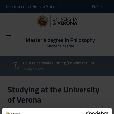
Department of Human Sciences
ENG
Master's degree in Philosophy
Master’s degree
Course partially running (Enrollment until
2024/2025)
Studying at the University
of Verona
Here you can find information on the organisational