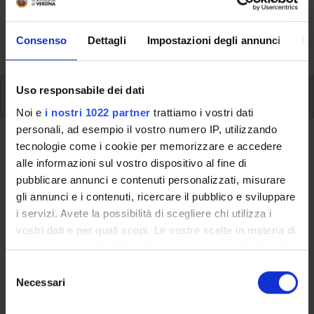
aspects of the Programme, lecture timetables, learning
activities and useful contact details for your time at the
Consenso
Dettagli
Impostazioni degli annunci
In
University, from enrolment to graduation.
Uso responsabile dei dati
Modules
Noi e
i nostri 1022 partner
trattiamo i vostri dati
personali, ad esempio il vostro numero IP, utilizzando
Back to the study plan
tecnologie come i cookie per memorizzare e accedere
alle informazioni sul vostro dispositivo al fine di
English B1 (CB Test) (It will be
pubblicare annunci e contenuti personalizzati, misurare
activated in the A.Y. 2013/2014)
gli annunci e i contenuti, ricercare il pubblico e sviluppare
i servizi. Avete la possibilità di scegliere chi utilizza i
Teaching code
Credits
vostri dati e per quali scopi. Le vostre scelte in materia di
4S02842
6
privacy sono applicabili solo su questa proprietà digitale
in cui avete effettuato le vostre scelte. È possibile
S
Scientific Disciplinary Sector (SSD)
modificare o revocare il proprio consenso in qualsiasi
Necessari
e
- - -
momento dalla Dichiarazione sui cookie o facendo clic
l