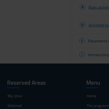
A
Basic activit
D
Activities t
S
Placements i
i
Introductory
Reserved Areas
Menu
My Univr
Home
Webmail
The program