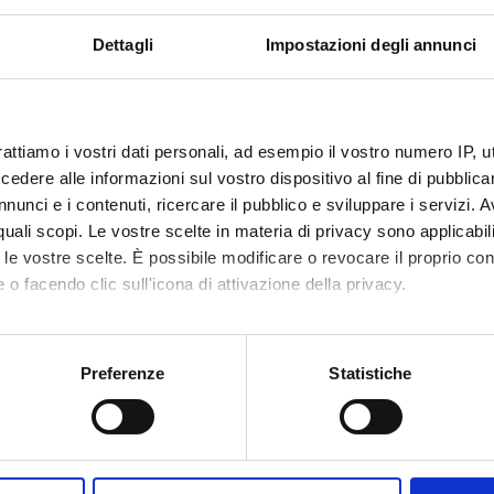
 a scelta tra i seguenti
Dettagli
Impostazioni degli annunci
sign for the multimedia (m)
ress and book industry (m)
rattiamo i vostri dati personali, ad esempio il vostro numero IP, 
dere alle informazioni sul vostro dispositivo al fine di pubblica
mmunication and multimedia (m)
nunci e i contenuti, ricercare il pubblico e sviluppare i servizi. A
r quali scopi. Le vostre scelte in materia di privacy sono applicabi
a comunicazione musicale (m)
to le vostre scelte. È possibile modificare o revocare il proprio 
 o facendo clic sull'icona di attivazione della privacy.
ng lab (m)
mo anche:
ve a scelta dello studente i anno
oni sulla tua posizione geografica, con un'approssimazione di qu
Preferenze
Statistiche
spositivo, scansionandolo attivamente alla ricerca di caratteristich
tivated in the A.Y. 2011/2012
aborati i tuoi dati personali e imposta le tue preferenze nella
s
consenso in qualsiasi momento dalla Dichiarazione sui cookie.