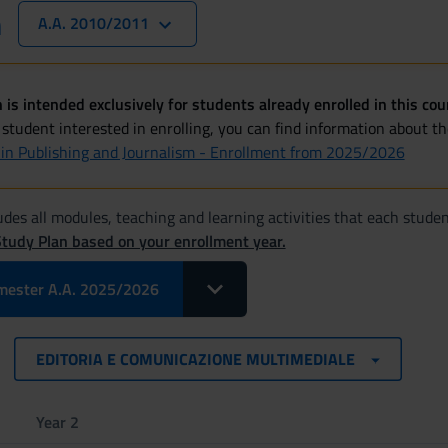
n
A.A. 2010/2011
 is intended exclusively for students already enrolled in this cou
 student interested in enrolling, you can find information about t
 in Publishing and Journalism - Enrollment from 2025/2026
des all modules, teaching and learning activities that each studen
Study Plan based on your enrollment year.
Toggle Dropdown Select Modules pe
mester A.A. 2025/2026
EDITORIA E COMUNICAZIONE MULTIMEDIALE
Year 2