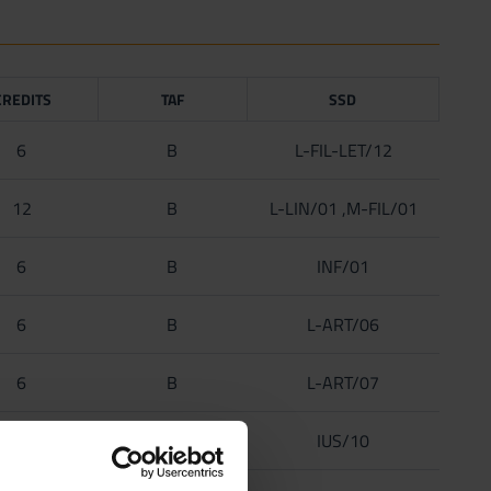
CREDITS
TAF
SSD
6
B
L-FIL-LET/12
12
B
L-LIN/01 ,M-FIL/01
6
B
INF/01
6
B
L-ART/06
6
B
L-ART/07
6
B
IUS/10