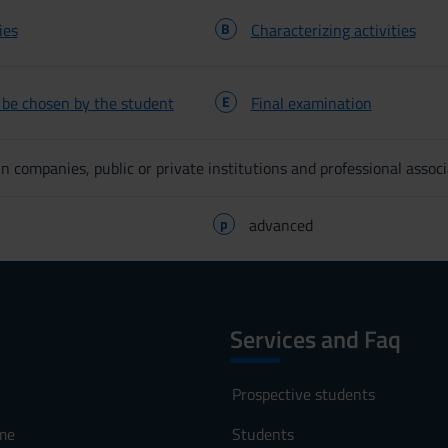
ies
B
Characterizing activities
o be chosen by the student
E
Final examination
n companies, public or private institutions and professional associ
p
advanced
Services and Faq
Prospective students
me
Students