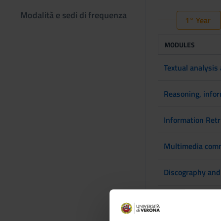
Modalità e sedi di frequenza
1° Year
MODULES
Textual analysis
Reasoning, infor
Information Retr
Multimedia comm
Discography and 
Editorial inform