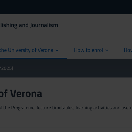
lishing and Journalism
the University of Verona
How to enrol
How
cur
4/2025)
 of Verona
 the Programme, lecture timetables, learning activities and useful