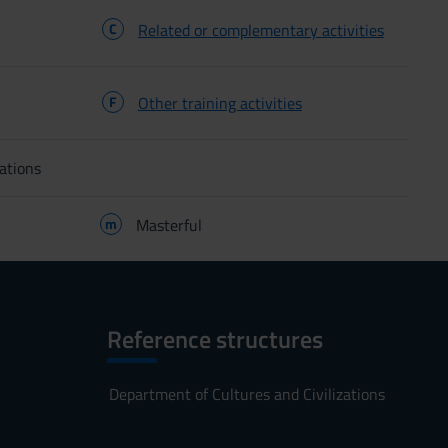
C
Related or complementary activities
F
Other training activities
ations
m
Masterful
Reference structures
Department of Cultures and Civilizations