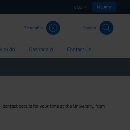
MyUnivr
ENG
Timetable
Search
 to do
Dashboard
Contact Us
rent
current
current
 contact details for your time at the University, from