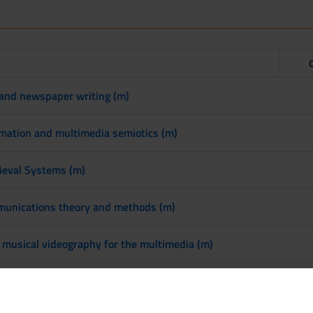
 and newspaper writing (m)
mation and multimedia semiotics (m)
ieval Systems (m)
unications theory and methods (m)
musical videography for the multimedia (m)
ation and communications law (m)