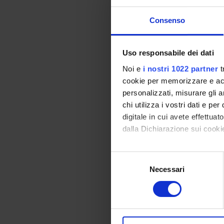
Un insegnamento
Consenso
Graphics and de
Uso responsabile dei dati
History of the p
Noi e
i nostri 1022 partner
t
cookie per memorizzare e acce
Intercutural co
personalizzati, misurare gli an
chi utilizza i vostri dati e pe
Fondamenti dell
digitale in cui avete effettua
dalla Dichiarazione sui cookie
Applied publishi
Con il tuo consenso, vorrem
S
Attivita' formati
raccogliere informazi
Necessari
e
Identificare il tuo di
l
2° Year ac
digitali).
e
Approfondisci come vengono el
z
MODULES
modificare o ritirare il tuo 
i