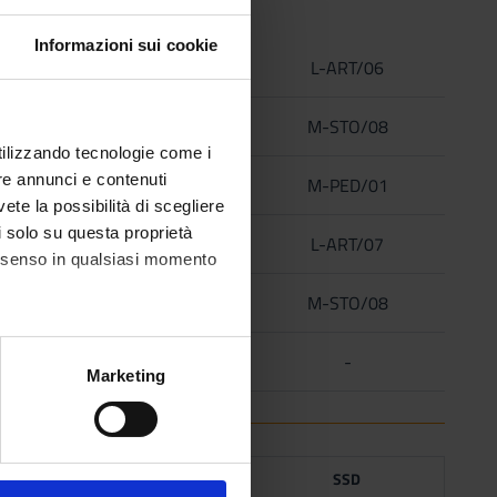
Informazioni sui cookie
6
C
L-ART/06
6
C
M-STO/08
utilizzando tecnologie come i
re annunci e contenuti
6
C
M-PED/01
vete la possibilità di scegliere
li solo su questa proprietà
6
C
L-ART/07
consenso in qualsiasi momento
6
C
M-STO/08
6
D
-
alche metro,
Marketing
e specifiche (impronte
ezione dettagli
. Puoi
CREDITS
TAF
SSD