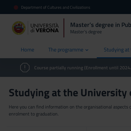
Department of Cultures and Civilizations
Master’s degree in Pub
Master’s degree
Home
The programme
Studying at 
current
Course partially running (Enrollment until 202
Studying at the University
Here you can find information on the organisational aspects of
enrolment to graduation.