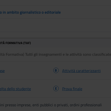
o in ambito giornalistico o editoriale
VITÀ FORMATIVA (TAF)
tà Formativa) Tutti gli insegnamenti e le attività sono classificate 
ase
B
Attività caratterizzanti
celta dello studente
E
Prova finale
ini presso imprese, enti pubblici o privati, ordini professionali