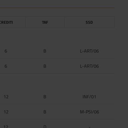
CREDITI
TAF
SSD
6
B
L-ART/06
6
B
L-ART/06
12
B
INF/01
12
B
M-PSI/06
12
D
-