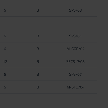
6
B
SPS/08
6
B
SPS/01
6
B
M-GGR/02
12
B
SECS-P/08
6
B
SPS/07
6
B
M-STO/04