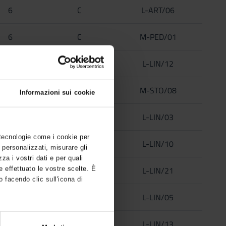
6
C
L-ART/06
6
C
M-PED/01
6
C
L-LIN/12
6
C
M-STO/08
Informazioni sui cookie
6
C
L-LIN/03
 tecnologie come i cookie per
6
C
L-LIN/10
 personalizzati, misurare gli
zza i vostri dati e per quali
6
C
L-LIN/21
e effettuato le vostre scelte. È
 facendo clic sull'icona di
6
C
L-LIN/05
6
C
L-LIN/13
,