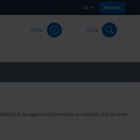
MyUnivr
ITA
Orario
Cerca
didattiche, le opportunità formative e i contatti utili durante