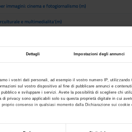
er immagini: cinema e fotogiornalismo (m)
rculturale e multimedialita'(m)
 per il giornalismo (m)
ditoria applicata (m)
Dettagli
Impostazioni degli annunci
cese per l'editoria (m)
iamo i vostri dati personali, ad esempio il vostro numero IP, utilizzando
se per l'editoria (m)
mazioni sul vostro dispositivo al fine di pubblicare annunci e contenuti
 pubblico e sviluppare i servizi. Avete la possibilità di scegliere chi utili
a per l'editoria (m)
 di privacy sono applicabili solo su questa proprietà digitale in cui avet
l proprio consenso in qualsiasi momento dalla Dichiarazione sui cookie o
nola per l'editoria (m)
anche:
sca per l'editoria (m)
sulla tua posizione geografica, con un'approssimazione di qualche metro