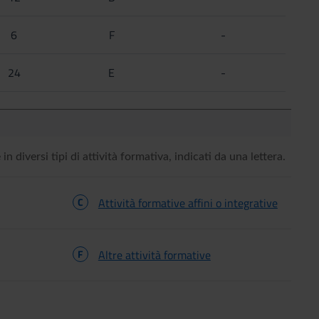
6
F
-
24
E
-
in diversi tipi di attività formativa, indicati da una lettera.
C
Attività formative affini o integrative
F
Altre attività formative