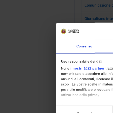
Comunicazione p
Giornalismo inte
Inglese avanzato
Laboratorio di e
Consenso
Letteratura fran
Uso responsabile dei dati
Noi e
i nostri 1022 partner
tratt
Letteratura ingle
memorizzare e accedere alle infor
annunci e i contenuti, ricercare il
Letteratura russ
scopi. Le vostre scelte in materia
possibile modificare o revocare i
attivazione della privacy.
Letteratura spag
Con il tuo consenso, vorremmo 
S
Letteratura tede
raccogliere informazioni 