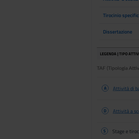
Tirocinio specific
Dissertazione
LEGENDA | TIPO ATTI
TAF (Tipologia Attivi
A
Attività di b
D
Attività a s
S
Stage e tiroc