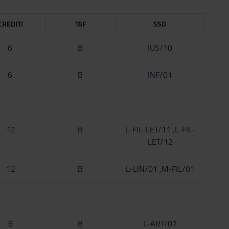
CREDITI
TAF
SSD
6
B
IUS/10
6
B
INF/01
12
B
L-FIL-LET/11 ,L-FIL-
LET/12
12
B
L-LIN/01 ,M-FIL/01
6
B
L-ART/07