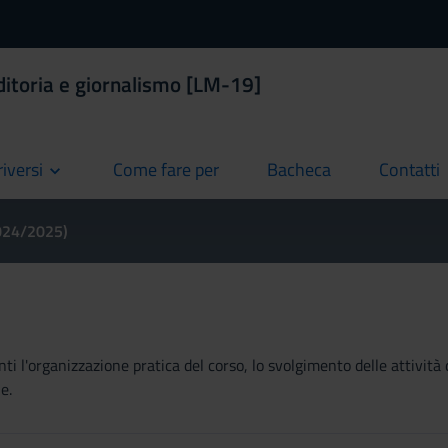
ditoria e giornalismo [LM-19]
riversi
Come fare per
Bacheca
Contatti
current
current
current
2024/2025)
ti l'organizzazione pratica del corso, lo svolgimento delle attività 
e.