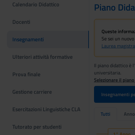
Calendario Didattico
Piano Dida
Docenti
Queste informazi
Se sei un nuovo 
Insegnamenti
Laurea magistra
Ulteriori attività formative
Il piano didattico è
universitaria.
Prova finale
Selezionare il piano
Gestione carriere
Insegnamenti pe
Esercitazioni Linguistiche CLA
Tutti
Anno
Tutorato per studenti
1° Anno