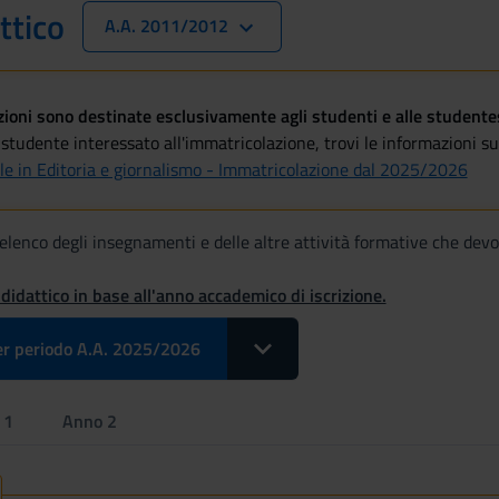
ttico
A.A. 2011/2012
oni sono destinate esclusivamente agli studenti e alle studentess
studente interessato all'immatricolazione, trovi le informazioni sul
le in Editoria e giornalismo - Immatricolazione dal 2025/2026
 l'elenco degli insegnamenti e delle altre attività formative che dev
 didattico in base all'anno accademico di iscrizione.
Toggle Dropdown Select Insegnam
r periodo A.A. 2025/2026
 1
Anno 2