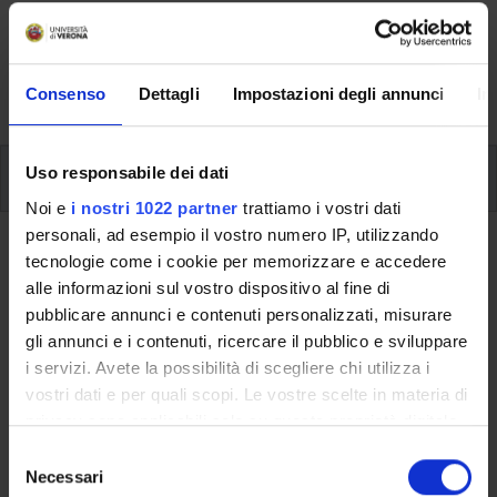
Here you can find information on the organisational
aspects of the Programme, lecture timetables, learning
activities and useful contact details for your time at the
University, from enrolment to graduation.
Consenso
Dettagli
Impostazioni degli annunci
In
Modules
Uso responsabile dei dati
Noi e
i nostri 1022 partner
trattiamo i vostri dati
personali, ad esempio il vostro numero IP, utilizzando
Back to the study plan
tecnologie come i cookie per memorizzare e accedere
alle informazioni sul vostro dispositivo al fine di
Tirocinio specifico in ambito
pubblicare annunci e contenuti personalizzati, misurare
editoriale (It will be activated in
gli annunci e i contenuti, ricercare il pubblico e sviluppare
the A.Y. 2009/2010)
i servizi. Avete la possibilità di scegliere chi utilizza i
vostri dati e per quali scopi. Le vostre scelte in materia di
Teaching code
Credits
privacy sono applicabili solo su questa proprietà digitale
4S01427
6
in cui avete effettuato le vostre scelte. È possibile
S
modificare o revocare il proprio consenso in qualsiasi
Necessari
e
Scientific Disciplinary Sector (SSD)