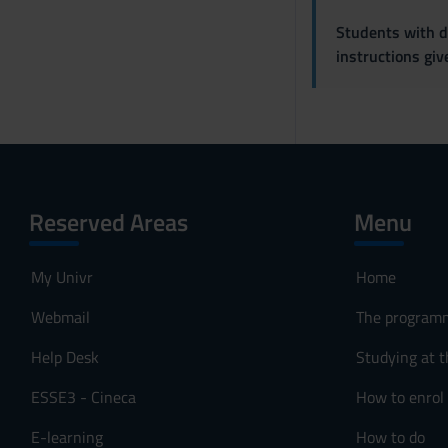
s
Students with di
o
instructions gi
Reserved Areas
Menu
My Univr
Home
Webmail
The program
Help Desk
Studying at t
ESSE3 - Cineca
How to enrol
E-learning
How to do