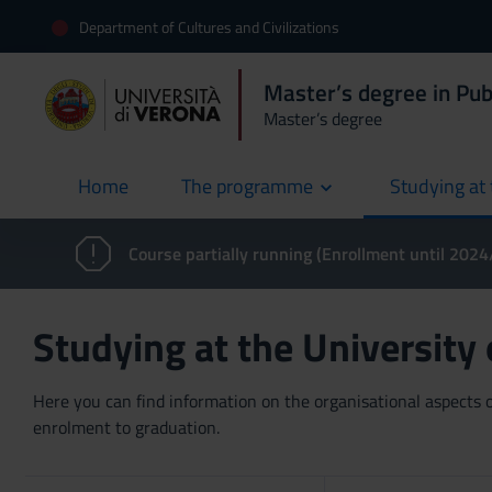
Department of Cultures and Civilizations
Master’s degree in Pub
Master’s degree
Home
The programme
Studying at 
current
Course partially running (Enrollment until 202
Studying at the University
Here you can find information on the organisational aspects of
enrolment to graduation.