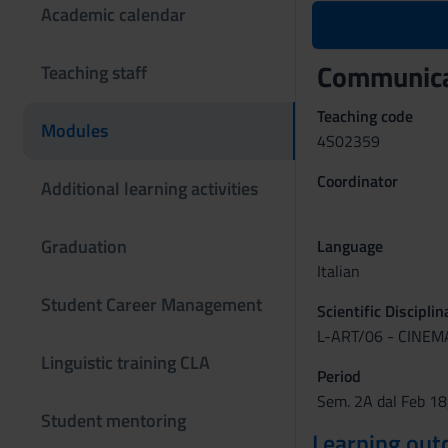
Academic calendar
Communicat
Teaching staff
Teaching code
Modules
4S02359
Coordinator
Additional learning activities
Graduation
Language
Italian
Student Career Management
Scientific Discipli
L-ART/06 - CINE
Linguistic training CLA
Period
Sem. 2A dal Feb 18
Student mentoring
Learning ou