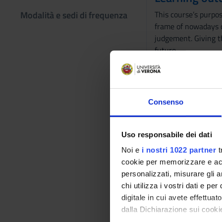
Modalità e sedi di frequenza
This course’s purpos
frame of nowadays 
judgement. Giving th
future.
We will take into a
advertisement and p
Program
Consenso
Elements of film his
Analysis of the film
Aesthetics of photog
Uso responsabile dei dati
staging and fiction 
Noi e
i nostri 1022 partner
t
Set photography.
cookie per memorizzare e acce
personalizzati, misurare gli an
Reference texts
chi utilizza i vostri dati e pe
digitale in cui avete effettua
dalla Dichiarazione sui cookie
AUTHOR