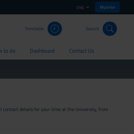
MyUnivr
ENG
Timetable
Search
 to do
Dashboard
Contact Us
rent
current
current
 contact details for your time at the University, from