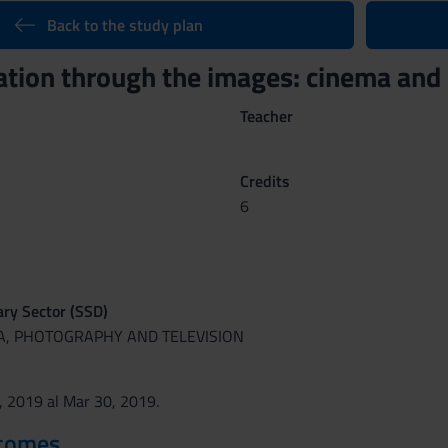
Back to the study plan
ion through the images: cinema and
Teacher
Credits
6
nary Sector (SSD)
MA, PHOTOGRAPHY AND TELEVISION
, 2019 al Mar 30, 2019.
tcomes