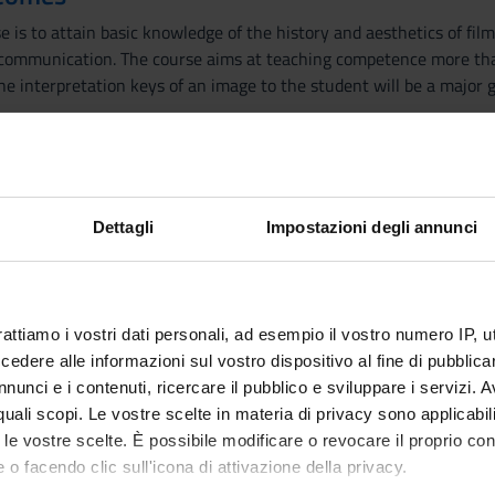
e is to attain basic knowledge of the history and aesthetics of fi
communication. The course aims at teaching competence more than
e interpretation keys of an image to the student will be a major 
ccount the interactions between cinema photography journalism a
olitical communication.
Dettagli
Impostazioni degli annunci
tory and of the history of photography.
ic text and reading of an image.
raphy: analysis of some ‘historical’ photos and their relationship
in photojournalism, from Robert Capa to Nick Ut.
rattiamo i vostri dati personali, ad esempio il vostro numero IP, 
dere alle informazioni sul vostro dispositivo al fine di pubblica
nunci e i contenuti, ricercare il pubblico e sviluppare i servizi. A
r quali scopi. Le vostre scelte in materia di privacy sono applicabi
to le vostre scelte. È possibile modificare o revocare il proprio 
PUBLISHI
 o facendo clic sull'icona di attivazione della privacy.
TITLE
HOUSE