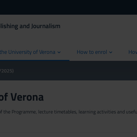
lishing and Journalism
the University of Verona
How to enrol
How
cur
4/2025)
 of Verona
 the Programme, lecture timetables, learning activities and useful