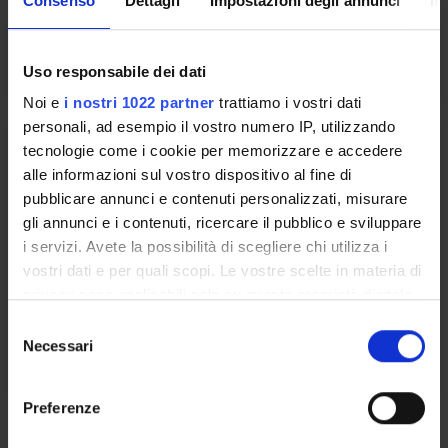
Consenso
Dettagli
Impostazioni degli annunci
In
Alessandra Zangrandi
Lessons timetable
Uso responsabile dei dati
Noi e
i nostri 1022 partner
trattiamo i vostri dati
personali, ad esempio il vostro numero IP, utilizzando
LETTERATURA, EDITORIA E
tecnologie come i cookie per memorizzare e accedere
GIORNALISMO (M)
alle informazioni sul vostro dispositivo al fine di
pubblicare annunci e contenuti personalizzati, misurare
Credits
Period
gli annunci e i contenuti, ricercare il pubblico e sviluppare
6
CuCi 2 B
i servizi. Avete la possibilità di scegliere chi utilizza i
vostri dati e per quali scopi. Le vostre scelte in materia di
Academic staff
privacy sono applicabili solo su questa proprietà digitale
Rossella Bonfatti
in cui avete effettuato le vostre scelte. È possibile
S
modificare o revocare il proprio consenso in qualsiasi
Necessari
Lessons timetable
e
momento dalla Dichiarazione sui cookie o facendo clic
l
sull'icona di attivazione della privacy.
e
Preferenze
Learning objectives
z
Con il tuo consenso, vorremmo anche:
i