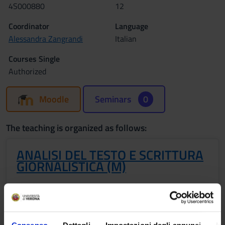
4S000880
12
Coordinator
Language
Alessandra Zangrandi
Italian
Courses Single
Authorized
Moodle
Seminars
0
The teaching is organized as follows:
ANALISI DEL TESTO E SCRITTURA
GIORNALISTICA (M)
Credits
Period
6
CuCi 2 A
Academic staff