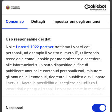
Here you can find information on the organisational
aspects of the Programme, lecture timetables, learning
activities and useful contact details for your time at the
University, from enrolment to graduation.
Consenso
Dettagli
Impostazioni degli annunci
In
Modules
Uso responsabile dei dati
Noi e
i nostri 1022 partner
trattiamo i vostri dati
personali, ad esempio il vostro numero IP, utilizzando
Back to the study plan
tecnologie come i cookie per memorizzare e accedere
alle informazioni sul vostro dispositivo al fine di
Back to the modules per semester
pubblicare annunci e contenuti personalizzati, misurare
gli annunci e i contenuti, ricercare il pubblico e sviluppare
German for publishing
i servizi. Avete la possibilità di scegliere chi utilizza i
vostri dati e per quali scopi. Le vostre scelte in materia di
Teaching code
Credits
privacy sono applicabili solo su questa proprietà digitale
4S02885
6
in cui avete effettuato le vostre scelte. È possibile
S
modificare o revocare il proprio consenso in qualsiasi
Necessari
e
The course is given by
History of the German Language