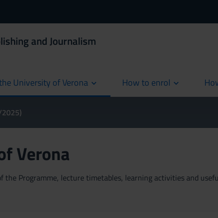
lishing and Journalism
the University of Verona
How to enrol
How
cur
4/2025)
 of Verona
 the Programme, lecture timetables, learning activities and useful