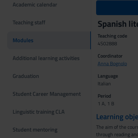
Academic calendar
Spanish li
Teaching staff
Teaching code
Modules
4S02888
Coordinator
Additional learning activities
Anna Bognolo
Graduation
Language
Italian
Student Career Management
Period
1 A, 1 B
Linguistic training CLA
Learning obje
The aim of the cours
Student mentoring
through reading and