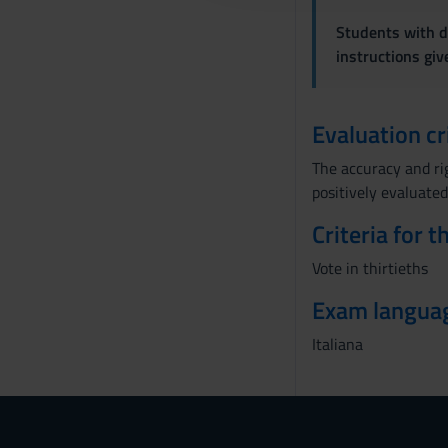
o
Students with di
n
instructions gi
s
e
n
Evaluation cr
s
The accuracy and ri
o
positively evaluated
Criteria for 
Vote in thirtieths
Exam langua
Italiana