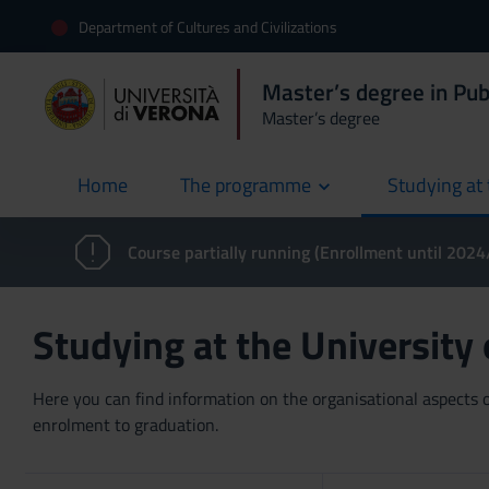
Department of Cultures and Civilizations
Master’s degree in Pub
Master’s degree
Home
The programme
Studying at 
current
Course partially running (Enrollment until 202
Studying at the University
Here you can find information on the organisational aspects of
enrolment to graduation.