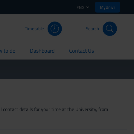
MyUnivr
ENG
Timetable
Search
 to do
Dashboard
Contact Us
rent
current
current
 contact details for your time at the University, from