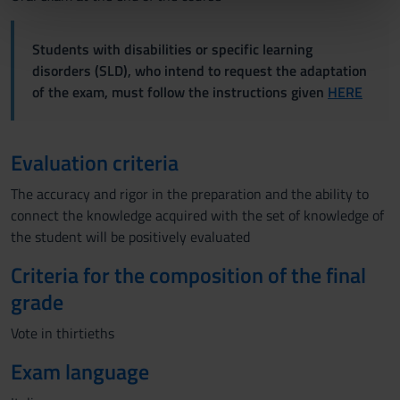
nostri partner che si occupano di analisi dei dati web,
pubblicità e social media, i quali potrebbero combinarle
Students with disabilities or specific learning
con altre informazioni che hai fornito loro o che hanno
disorders (SLD), who intend to request the adaptation
raccolto dal tuo utilizzo dei loro servizi.
of the exam, must follow the instructions given
HERE
Evaluation criteria
The accuracy and rigor in the preparation and the ability to
connect the knowledge acquired with the set of knowledge of
the student will be positively evaluated
Criteria for the composition of the final
grade
Vote in thirtieths
Exam language