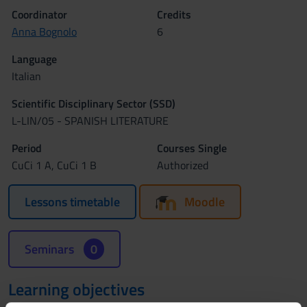
Coordinator
Credits
Anna Bognolo
6
Language
Italian
Scientific Disciplinary Sector (SSD)
L-LIN/05 - SPANISH LITERATURE
Period
Courses Single
CuCi 1 A, CuCi 1 B
Authorized
Lessons timetable
Moodle
Seminars
0
Learning objectives