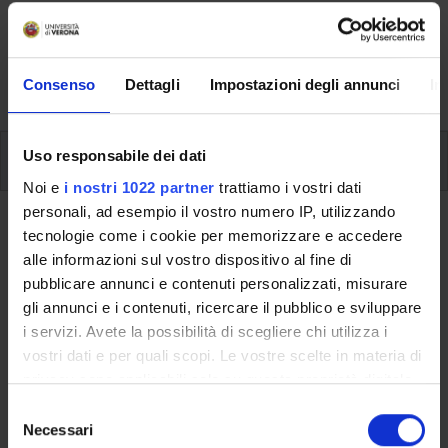
Here you can find information on the organisational
aspects of the Programme, lecture timetables, learning
activities and useful contact details for your time at the
University, from enrolment to graduation.
Consenso
Dettagli
Impostazioni degli annunci
In
Modules
Uso responsabile dei dati
Noi e
i nostri 1022 partner
trattiamo i vostri dati
personali, ad esempio il vostro numero IP, utilizzando
Back to the study plan
tecnologie come i cookie per memorizzare e accedere
alle informazioni sul vostro dispositivo al fine di
Russian literature for publishing
pubblicare annunci e contenuti personalizzati, misurare
(It will be activated in the
gli annunci e i contenuti, ricercare il pubblico e sviluppare
A.Y. 2013/2014)
i servizi. Avete la possibilità di scegliere chi utilizza i
vostri dati e per quali scopi. Le vostre scelte in materia di
Teaching code
Credits
privacy sono applicabili solo su questa proprietà digitale
4S02891
6
in cui avete effettuato le vostre scelte. È possibile
S
modificare o revocare il proprio consenso in qualsiasi
Necessari
e
Scientific Disciplinary Sector (SSD)