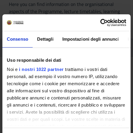
Here you can find information on the organisational
aspects of the Programme, lecture timetables, learning
activities and useful contact details for your time at the
University, from enrolment to graduation.
Consenso
Dettagli
Impostazioni degli annunci
In
Additional learning activities
Uso responsabile dei dati
Ritorna a ulteriori attività formative
Noi e
i nostri 1022 partner
trattiamo i vostri dati
personali, ad esempio il vostro numero IP, utilizzando
Ferments, experiments and
tecnologie come i cookie per memorizzare e accedere
meetings on the Italian dance and
alle informazioni sul vostro dispositivo al fine di
theatre scene between the
pubblicare annunci e contenuti personalizzati, misurare
gli annunci e i contenuti, ricercare il pubblico e sviluppare
eighteenth and nineteenth
i servizi. Avete la possibilità di scegliere chi utilizza i
centuries
vostri dati e per quali scopi. Le vostre scelte in materia di
privacy sono applicabili solo su questa proprietà digitale
Teaching code
Credits