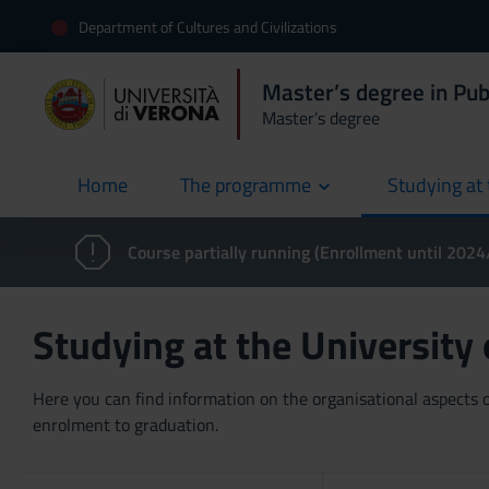
Department of Cultures and Civilizations
Master’s degree in Pub
Master’s degree
Home
The programme
Studying at 
current
Course partially running (Enrollment until 202
Studying at the University
Here you can find information on the organisational aspects of
enrolment to graduation.