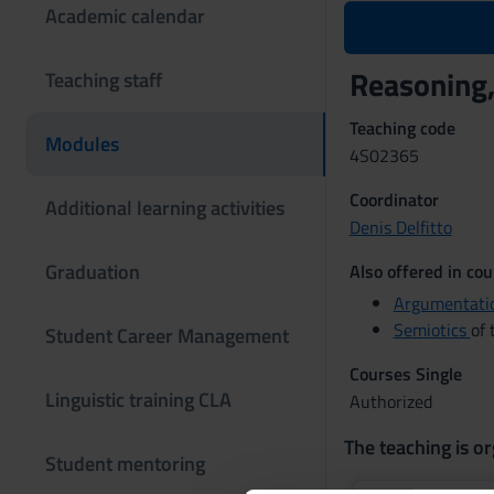
Academic calendar
Reasoning,
Teaching staff
Teaching code
Modules
4S02365
Coordinator
Additional learning activities
Denis Delfitto
Graduation
Also offered in cou
Argumentati
Semiotics
of 
Student Career Management
Courses Single
Linguistic training CLA
Authorized
The teaching is or
Student mentoring