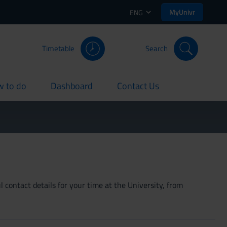
MyUnivr
ENG
Timetable
Search
 to do
Dashboard
Contact Us
rent
current
current
 contact details for your time at the University, from