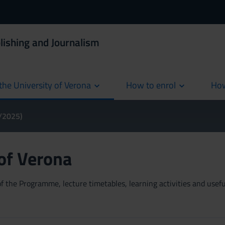
lishing and Journalism
the University of Verona
How to enrol
How
cur
4/2025)
 of Verona
 the Programme, lecture timetables, learning activities and useful