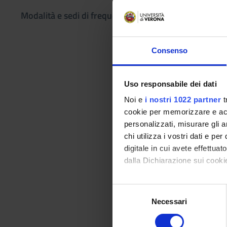
Argument
Modalità e sedi di frequenza
Credits
6
Consenso
Academic staf
Davide Poggi
Uso responsabile dei dati
Lessons tim
Noi e
i nostri 1022 partner
t
cookie per memorizzare e acce
personalizzati, misurare gli an
chi utilizza i vostri dati e pe
Learning obje
digitale in cui avete effettua
dalla Dichiarazione sui cookie
1ST MODULE The cour
the logical rules w
Con il tuo consenso, vorrem
S
we suggest? What ar
raccogliere informazi
Necessari
e
even with concrete 
Identificare il tuo di
l
some of the propert
digitali).
e