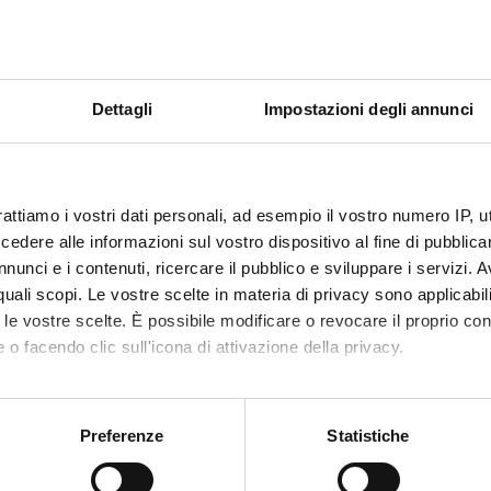
ation and Information
SEMI
MOD
Period
Credit
CuCi 1 A, CuCi 1 B
Dettagli
Impostazioni degli annunci
6
f
Academ
Denis D
etable
rattiamo i vostri dati personali, ad esempio il vostro numero IP, 
Less
dere alle informazioni sul vostro dispositivo al fine di pubblica
nunci e i contenuti, ricercare il pubblico e sviluppare i servizi. A
r quali scopi. Le vostre scelte in materia di privacy sono applicabi
ctives
to le vostre scelte. È possibile modificare o revocare il proprio 
 o facendo clic sull'icona di attivazione della privacy.
se aims to introduce to the paradigms of reasoning with particu
hich can guarantee the value of our speeches? What are the argu
mo anche:
e the peculiar characters of multimedia communication? These are
oni sulla tua posizione geografica, con un'approssimazione di qu
Preferenze
Statistiche
examples taken from the field of multimedia 2ND MODULE This cour
spositivo, scansionandolo attivamente alla ricerca di caratteristich
ies of semiotic processes within language and other cognitive syst