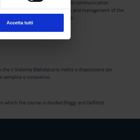
l analyses of the use of language in communication
ezione dettagli
. Puoi
arizing participants to the analysis and management of the
ing and the interpretation of signs.
Accetta tutti
l media e per analizzare il
ostri partner che si occupano
azioni che hai fornito loro o
o che il Sistema Bibliotecario mette a disposizione per
o semplice e innovativo.
n which the course is divided (Poggi and Delfitto)