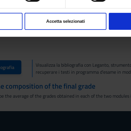
sis, on the relation between language and mind and on the forma
aborati i tuoi dati personali e imposta le tue preferenze nella
s
 neo-Gricean and post-Gricean approaches. The main task is famili
consenso in qualsiasi momento dalla Dichiarazione sui cookie.
and cultural processes that are responsible for the creation of mean
Accetta selezionati
 and basic notions
nalizzare contenuti ed annunci, per fornire funzionalità dei socia
inoltre informazioni sul modo in cui utilizzi il nostro sito con i n
icità e social media, i quali potrebbero combinarle con altre inform
lizzo dei loro servizi.
Visualizza la bibliografia con Leganto, strument
iografia
recuperare i testi in programma d'esame in mod
the composition of the final grade
 be the average of the grades obtained in each of the two modules i