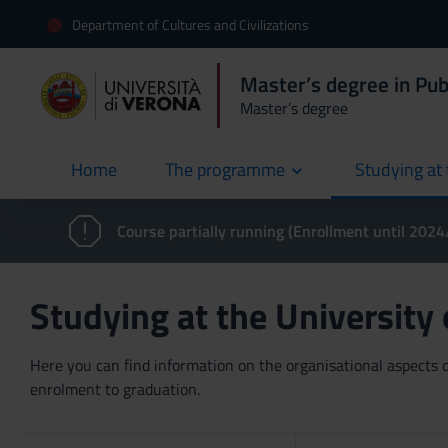
Department of Cultures and Civilizations
Master’s degree in Pub
Master’s degree
Home
The programme
Studying at 
current
Course partially running (Enrollment until 202
Studying at the University
Here you can find information on the organisational aspects of
enrolment to graduation.