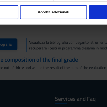
consenso in qualsiasi momento dalla Dichiarazione sui cookie.
 and basic notions
Accetta selezionati
nalizzare contenuti ed annunci, per fornire funzionalità dei socia
e required
inoltre informazioni sul modo in cui utilizzi il nostro sito con i n
icità e social media, i quali potrebbero combinarle con altre inform
lizzo dei loro servizi.
Visualizza la bibliografia con Leganto, strument
iografia
recuperare i testi in programma d'esame in mod
the composition of the final grade
 be out of thirty and will be the result of the sum of the evaluatio
Services and Faq