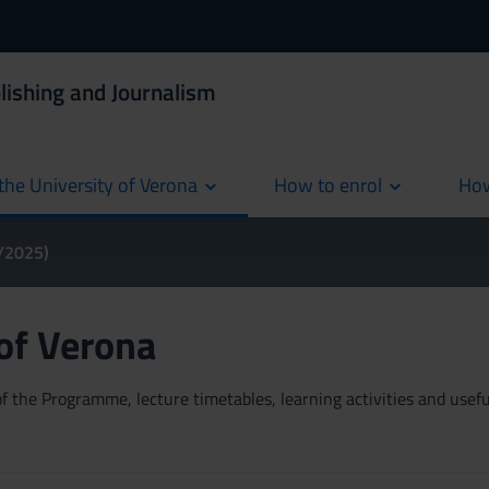
lishing and Journalism
the University of Verona
How to enrol
How
cur
4/2025)
 of Verona
 the Programme, lecture timetables, learning activities and useful