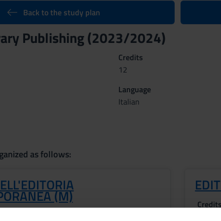
Back to the study plan
ary Publishing (2023/2024)
Credits
12
Language
Italian
ganized as follows:
ELL'EDITORIA
EDIT
ORANEA (M)
Credit
Period
6