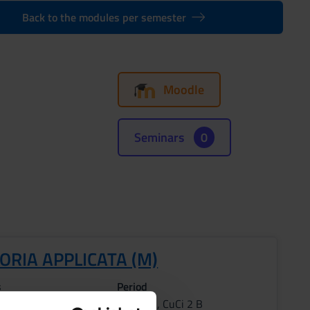
Back to the modules per semester
Moodle
Seminars
0
ORIA APPLICATA (M)
s
Period
CuCi 2 A, CuCi 2 B