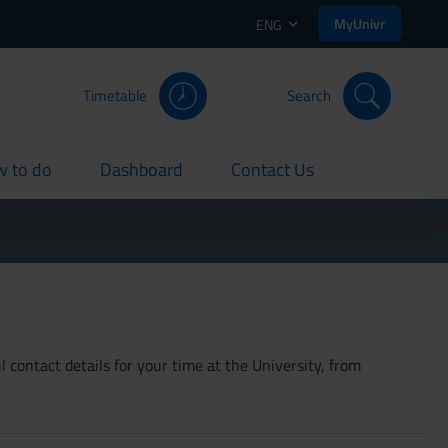
MyUnivr
ENG
Timetable
Search
 to do
Dashboard
Contact Us
rent
current
current
 contact details for your time at the University, from