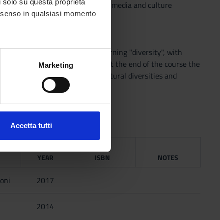
li solo su questa proprietà
the relationship between society, media and culture
consenso in qualsiasi momento
ad and analyze information concerning "diversity", with
rime and justice in the media . At the end of the course the
alche metro,
Marketing
ltimedia products centered on cultural diversities and
e specifiche (impronte
ezione dettagli
. Puoi
Accetta tutti
l media e per analizzare il
NG
ostri partner che si occupano
YEAR
ISBN
NOTES
azioni che hai fornito loro o
ioni
2017
2014