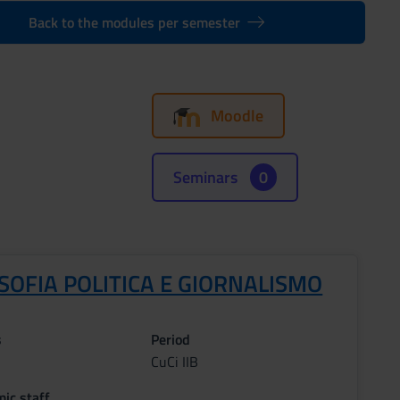
Back to the modules per semester
Moodle
Seminars
0
SOFIA POLITICA E GIORNALISMO
s
Period
CuCi IIB
ic staff