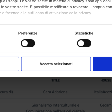
r quali scopi. Le vostre scelte in materia di privacy sono applicabi
this concept to the reading of contemporary phenomena concerning 
to le vostre scelte. È possibile modificare o revocare il proprio 
ly analyze cultural, political and social messages in the media.
 o facendo clic sull'icona di attivazione della privacy.
L JOURNALISM AND MULTIMEDIA (M)
mo anche:
rovide theoretical knowledge and critical tools to learn how to re
e to the theme "media and immigration" and the representation of c
oni sulla tua posizione geografica, con un'approssimazione di qu
Preferenze
Statistiche
e to use the acquired critical competences in the realization of mu
spositivo, scansionandolo attivamente alla ricerca di caratteristich
aborati i tuoi dati personali e imposta le tue preferenze nella
s
consenso in qualsiasi momento dalla Dichiarazione sui cookie.
Accetta selezionati
nalizzare contenuti ed annunci, per fornire funzionalità dei socia
PUBLISHI
inoltre informazioni sul modo in cui utilizzi il nostro sito con i n
TITLE
HOUSE
icità e social media, i quali potrebbero combinarle con altre inform
lizzo dei loro servizi.
cura di)
Cara Adozione
ItaliaAdoz
Giornalismo Interculturale e
Cedam
Comunicazione nell'era del digitale