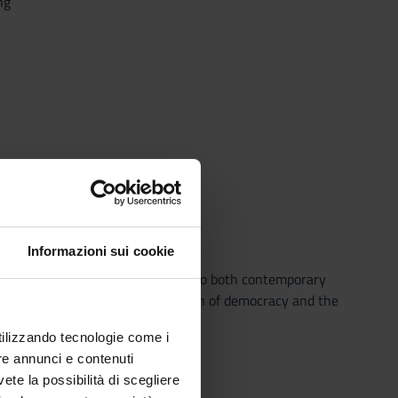
ng
Informazioni sui cookie
losophy with particular attention to both contemporary
focus will be placed on the question of democracy and the
utilizzando tecnologie come i
losophy.
re annunci e contenuti
vete la possibilità di scegliere
n politics: