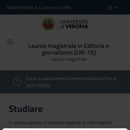
Dipartimento di Culture e Civiltà
ITA
Laurea magistrale in Editoria e
giornalismo [LM-19]
Laurea magistrale
Corso a esaurimento (Immatricolazione fino a
2024/2025)
Studiare
In questa sezione è possibile reperire le informazioni
riguardanti l'organizzazione pratica del corso, lo