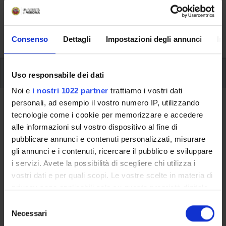
svolgimento delle attività didattiche, le opportunità
formative e i contatti utili durante tutto il percorso di
studi, fino al conseguimento del titolo finale.
Consenso
Dettagli
Impostazioni degli annunci
In
Insegnamenti
Uso responsabile dei dati
Noi e
i nostri 1022 partner
trattiamo i vostri dati
personali, ad esempio il vostro numero IP, utilizzando
Ritorna al piano didattico
tecnologie come i cookie per memorizzare e accedere
alle informazioni sul vostro dispositivo al fine di
Ritorna agli insegnamenti per periodo
pubblicare annunci e contenuti personalizzati, misurare
gli annunci e i contenuti, ricercare il pubblico e sviluppare
Lingua francese per l'editoria (m)
i servizi. Avete la possibilità di scegliere chi utilizza i
vostri dati e per quali scopi. Le vostre scelte in materia di
Codice insegnamento
Crediti
privacy sono applicabili solo su questa proprietà digitale
4S02882
6
in cui avete effettuato le vostre scelte. È possibile
S
L'insegnamento è mutuato dall'insegnamento
Linguistique
modificare o revocare il proprio consenso in qualsiasi
Necessari
e
française - UL: Parte II
(2014/2015) - Laurea magistrale in
momento dalla Dichiarazione sui cookie o facendo clic