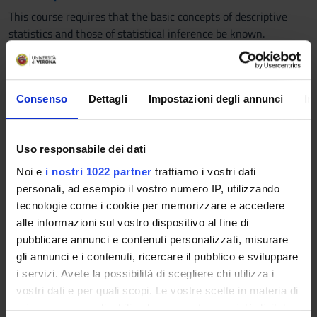
This course requires that the basic concepts of descriptive
statistics and those of statistical inference be known.
Program
1. Data sources and company statistics
Consenso
Dettagli
Impostazioni degli annunci
In
• Primary Data
• Secondary Data
• Open Data
Uso responsabile dei dati
• Sampling Principles for Market Surveys
2. Preparation and data management of company statistics
Noi e
i nostri 1022 partner
trattiamo i vostri dati
• Data Cleaning
personali, ad esempio il vostro numero IP, utilizzando
• Data Visualization and Graphical Data Analysis
tecnologie come i cookie per memorizzare e accedere
• Data Quality Assessment
alle informazioni sul vostro dispositivo al fine di
3. Summary indicators and comparison of company statistics
pubblicare annunci e contenuti personalizzati, misurare
• Index Numbers
gli annunci e i contenuti, ricercare il pubblico e sviluppare
• Measurement of Economic Aggregate Changes Over Time
i servizi. Avete la possibilità di scegliere chi utilizza i
4. Regression analysis
vostri dati e per quali scopi. Le vostre scelte in materia di
• Simple Linear Regression Model
privacy sono applicabili solo su questa proprietà digitale