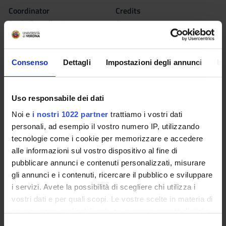
Coordinator
Credits
Paola Castellani
9
Language
Italian
Consenso
Dettagli
Impostazioni degli annunci
In
Scientific Disciplinary Sector (SSD)
SECS-P/08 - MANAGEMENT
Uso responsabile dei dati
Period
Noi e
i nostri 1022 partner
trattiamo i vostri dati
1st semester dal Oct 1, 2009 al Dec 19, 2009.
personali, ad esempio il vostro numero IP, utilizzando
tecnologie come i cookie per memorizzare e accedere
Location
alle informazioni sul vostro dispositivo al fine di
VERONA
pubblicare annunci e contenuti personalizzati, misurare
gli annunci e i contenuti, ricercare il pubblico e sviluppare
Seminars
0
i servizi. Avete la possibilità di scegliere chi utilizza i
vostri dati e per quali scopi. Le vostre scelte in materia di
Learning outcomes
privacy sono applicabili solo su questa proprietà digitale
in cui avete effettuato le vostre scelte. È possibile