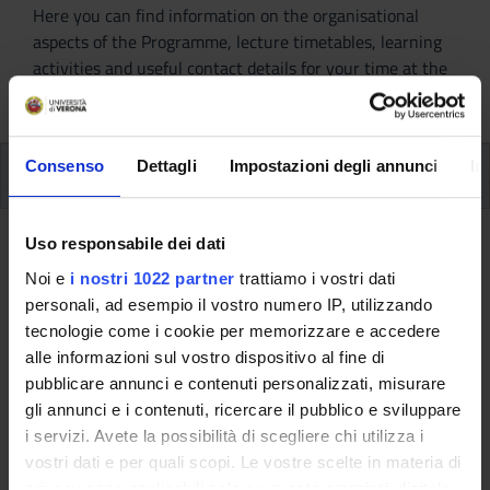
Here you can find information on the organisational
aspects of the Programme, lecture timetables, learning
activities and useful contact details for your time at the
University, from enrolment to graduation.
Consenso
Dettagli
Impostazioni degli annunci
In
Additional learning activities
Type D and Type F activities
Uso responsabile dei dati
Noi e
i nostri 1022 partner
trattiamo i vostri dati
A.A. 2009/2010
personali, ad esempio il vostro numero IP, utilizzando
tecnologie come i cookie per memorizzare e accedere
alle informazioni sul vostro dispositivo al fine di
pubblicare annunci e contenuti personalizzati, misurare
This information is intended exclusively for students
gli annunci e i contenuti, ricercare il pubblico e sviluppare
already enrolled in this course.
i servizi. Avete la possibilità di scegliere chi utilizza i
If you are a new student interested in enrolling, you
vostri dati e per quali scopi. Le vostre scelte in materia di
can find information about the course of study on the
privacy sono applicabili solo su questa proprietà digitale