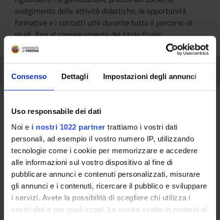
svolgimento delle attività didattiche, le opportunità
formative e i contatti utili durante tutto il percorso di
studi, fino al conseguimento del titolo finale.
Ulteriori attività formative
Consenso
Dettagli
Impostazioni degli annunci
In
Ulteriori Attività formativa D e F
Uso responsabile dei dati
Noi e
i nostri 1022 partner
trattiamo i vostri dati
A.A. 2009/2010
personali, ad esempio il vostro numero IP, utilizzando
tecnologie come i cookie per memorizzare e accedere
alle informazioni sul vostro dispositivo al fine di
Queste informazioni sono destinate esclusivamente
pubblicare annunci e contenuti personalizzati, misurare
agli studenti e alle studentesse già iscritti a questo
gli annunci e i contenuti, ricercare il pubblico e sviluppare
corso.
i servizi. Avete la possibilità di scegliere chi utilizza i
Se sei un nuovo studente interessato
vostri dati e per quali scopi. Le vostre scelte in materia di
all'immatricolazione, trovi le informazioni sul percorso