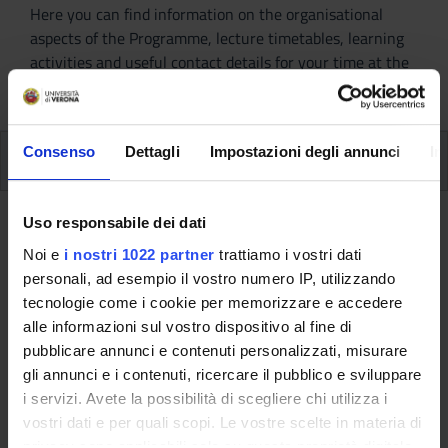
Here you can find information on the organisational
aspects of the Programme, lecture timetables, learning
activities and useful contact details for your time at the
University, from enrolment to graduation.
Consenso
Dettagli
Impostazioni degli annunci
In
Additional learning activities
Type D and Type F activities
Uso responsabile dei dati
Noi e
i nostri 1022 partner
trattiamo i vostri dati
A.A. 2013/2014
personali, ad esempio il vostro numero IP, utilizzando
tecnologie come i cookie per memorizzare e accedere
alle informazioni sul vostro dispositivo al fine di
pubblicare annunci e contenuti personalizzati, misurare
This information is intended exclusively for students
gli annunci e i contenuti, ricercare il pubblico e sviluppare
already enrolled in this course.
i servizi. Avete la possibilità di scegliere chi utilizza i
If you are a new student interested in enrolling, you
vostri dati e per quali scopi. Le vostre scelte in materia di
can find information about the course of study on the
privacy sono applicabili solo su questa proprietà digitale