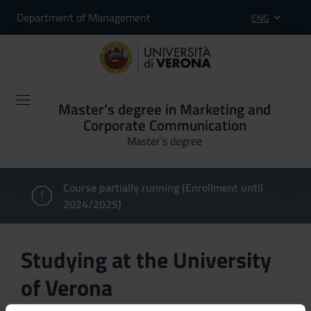
Department of Management
ENG
Master’s degree in Marketing and
Corporate Communication
Master’s degree
Course partially running (Enrollment until
2024/2025)
Studying at the University
of Verona