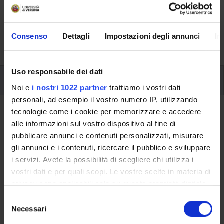
Here you can find information on the organisational
aspects of the Programme, lecture timetables, learning
activities and useful contact details for your time at the
Consenso
Dettagli
Impostazioni degli annunci
In
University, from enrolment to graduation.
Uso responsabile dei dati
Additional learning activities
Noi e
i nostri 1022 partner
trattiamo i vostri dati
personali, ad esempio il vostro numero IP, utilizzando
tecnologie come i cookie per memorizzare e accedere
Ritorna a ulteriori attività formative
alle informazioni sul vostro dispositivo al fine di
Advanced Excel Laboratory
pubblicare annunci e contenuti personalizzati, misurare
gli annunci e i contenuti, ricercare il pubblico e sviluppare
(Verona)
i servizi. Avete la possibilità di scegliere chi utilizza i
vostri dati e per quali scopi. Le vostre scelte in materia di
Teaching code
Credits
privacy sono applicabili solo su questa proprietà digitale
4S004767
3
in cui avete effettuato le vostre scelte. È possibile
S
The course is given by
Advanced Excel Laboratory (Verona)
modificare o revocare il proprio consenso in qualsiasi
Necessari
e
(2017/2018) - Bachelor's degree in Economics and Business
momento dalla Dichiarazione sui cookie o facendo clic
l