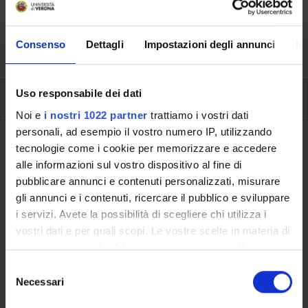
svolgimento delle attività didattiche, le opportunità
formative e i contatti utili durante tutto il percorso di
Consenso
Dettagli
Impostazioni degli annunci
In
studi, fino al conseguimento del titolo finale.
Uso responsabile dei dati
Ulteriori attività formative
Noi e
i nostri 1022 partner
trattiamo i vostri dati
personali, ad esempio il vostro numero IP, utilizzando
Ritorna a ulteriori attività formative
tecnologie come i cookie per memorizzare e accedere
alle informazioni sul vostro dispositivo al fine di
B-education: idee che valgono (2
pubblicare annunci e contenuti personalizzati, misurare
cfu) 2024/2025
gli annunci e i contenuti, ricercare il pubblico e sviluppare
i servizi. Avete la possibilità di scegliere chi utilizza i
Codice insegnamento
Crediti
vostri dati e per quali scopi. Le vostre scelte in materia di
4S013261
2
privacy sono applicabili solo su questa proprietà digitale
in cui avete effettuato le vostre scelte. È possibile
S
L'insegnamento è mutuato dall'insegnamento
B-education:
modificare o revocare il proprio consenso in qualsiasi
Necessari
e
idee che valgono (2 cfu) 2024/2025
(2024/2025) - Laurea in
momento dalla Dichiarazione sui cookie o facendo clic
l
Economia Aziendale e Management [L-18]