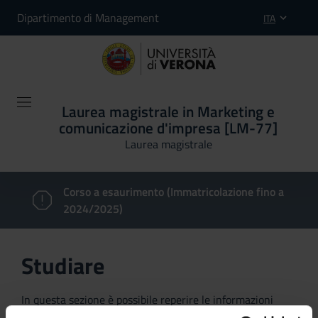
Dipartimento di Management
ITA
Laurea magistrale in Marketing e
comunicazione d'impresa [LM-77]
Laurea magistrale
Corso a esaurimento (Immatricolazione fino a
2024/2025)
Studiare
In questa sezione è possibile reperire le informazioni
riguardanti l'organizzazione pratica del corso, lo