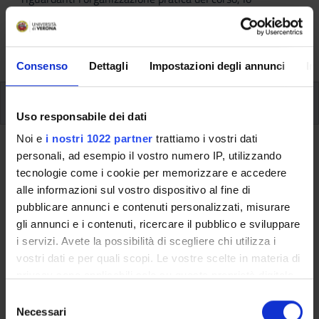
svolgimento delle attività didattiche, le opportunità
formative e i contatti utili durante tutto il percorso di
studi, fino al conseguimento del titolo finale.
Consenso
Dettagli
Impostazioni degli annunci
In
Ulteriori attività formative
Uso responsabile dei dati
Noi e
i nostri 1022 partner
trattiamo i vostri dati
Ritorna a ulteriori attività formative
personali, ad esempio il vostro numero IP, utilizzando
tecnologie come i cookie per memorizzare e accedere
Intelligenza artificiale (IA)
alle informazioni sul vostro dispositivo al fine di
generativa per la comunicazione
pubblicare annunci e contenuti personalizzati, misurare
aziendale 2024/2025
gli annunci e i contenuti, ricercare il pubblico e sviluppare
i servizi. Avete la possibilità di scegliere chi utilizza i
Codice insegnamento
Crediti
vostri dati e per quali scopi. Le vostre scelte in materia di
4S013265
2
privacy sono applicabili solo su questa proprietà digitale
in cui avete effettuato le vostre scelte. È possibile
S
L'insegnamento è mutuato dall'insegnamento
Intelligenza
modificare o revocare il proprio consenso in qualsiasi
Necessari
e