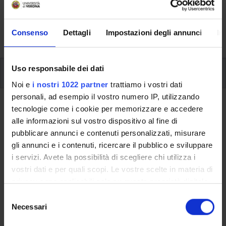
svolgimento delle attività didattiche, le opportunità
formative e i contatti utili durante tutto il percorso di
Consenso
Dettagli
Impostazioni degli annunci
In
studi, fino al conseguimento del titolo finale.
Uso responsabile dei dati
Ulteriori attività formative
Noi e
i nostri 1022 partner
trattiamo i vostri dati
personali, ad esempio il vostro numero IP, utilizzando
Ritorna a ulteriori attività formative
tecnologie come i cookie per memorizzare e accedere
alle informazioni sul vostro dispositivo al fine di
Pianifica il tuo futuro
pubblicare annunci e contenuti personalizzati, misurare
professionale (1 cfu) 2024/2025
gli annunci e i contenuti, ricercare il pubblico e sviluppare
i servizi. Avete la possibilità di scegliere chi utilizza i
Codice insegnamento
Crediti
vostri dati e per quali scopi. Le vostre scelte in materia di
4S013345
1
privacy sono applicabili solo su questa proprietà digitale
in cui avete effettuato le vostre scelte. È possibile
S
L'insegnamento è mutuato dall'insegnamento
Pianifica il tuo
modificare o revocare il proprio consenso in qualsiasi
Necessari
e
futuro professionale (1 cfu) 2024/2025
(2024/2025) - Laurea
momento dalla Dichiarazione sui cookie o facendo clic
l
in Economia Aziendale e Management [L-18]