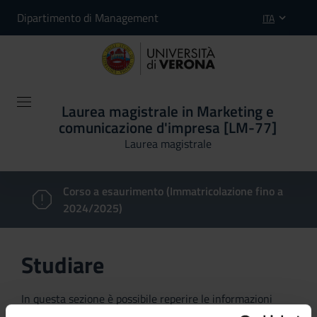
Dipartimento di Management
ITA
Laurea magistrale in Marketing e
comunicazione d'impresa [LM-77]
Laurea magistrale
Corso a esaurimento (Immatricolazione fino a
2024/2025)
Studiare
In questa sezione è possibile reperire le informazioni
riguardanti l'organizzazione pratica del corso, lo