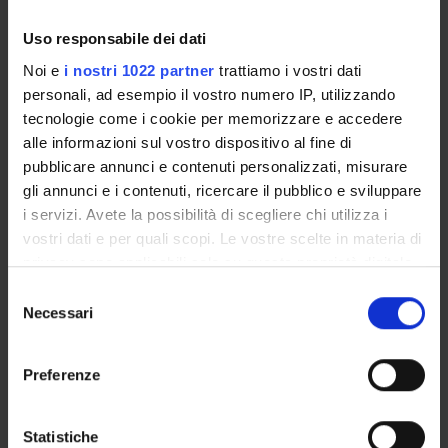
Elisa Montresor
9
Uso responsabile dei dati
Language
Noi e
i nostri 1022 partner
trattiamo i vostri dati
Italian
personali, ad esempio il vostro numero IP, utilizzando
Scientific Disciplinary Sector (SSD)
tecnologie come i cookie per memorizzare e accedere
AGR/01 - AGRICULTURAL ECONOMICS AND RURAL
alle informazioni sul vostro dispositivo al fine di
APPRAISAL
pubblicare annunci e contenuti personalizzati, misurare
gli annunci e i contenuti, ricercare il pubblico e sviluppare
Period
i servizi. Avete la possibilità di scegliere chi utilizza i
First semester dal Oct 4, 2010 al Dec 22, 2010.
vostri dati e per quali scopi. Le vostre scelte in materia di
privacy sono applicabili solo su questa proprietà digitale
Seminars
0
in cui avete effettuato le vostre scelte. È possibile
S
modificare o revocare il proprio consenso in qualsiasi
Necessari
e
momento dalla Dichiarazione sui cookie o facendo clic
Learning outcomes
l
sull'icona di attivazione della privacy.
e
Preferenze
non disponibile
z
Con il tuo consenso, vorremmo anche:
i
Program
raccogliere informazioni sulla tua posizione
o
Statistiche