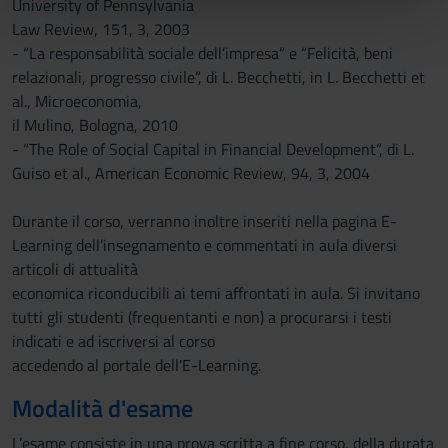
University of Pennsylvania
nostri partner che si occupano di analisi dei dati web,
Law Review, 151, 3, 2003
pubblicità e social media, i quali potrebbero combinarle
- “La responsabilità sociale dell’impresa” e “Felicità, beni
con altre informazioni che hai fornito loro o che hanno
relazionali, progresso civile”, di L. Becchetti, in L. Becchetti et
raccolto dal tuo utilizzo dei loro servizi.
al., Microeconomia,
il Mulino, Bologna, 2010
- “The Role of Social Capital in Financial Development”, di L.
Guiso et al., American Economic Review, 94, 3, 2004
Durante il corso, verranno inoltre inseriti nella pagina E-
Learning dell’insegnamento e commentati in aula diversi
articoli di attualità
economica riconducibili ai temi affrontati in aula. Si invitano
tutti gli studenti (frequentanti e non) a procurarsi i testi
indicati e ad iscriversi al corso
accedendo al portale dell'E-Learning.
Modalità d'esame
L’esame consiste in una prova scritta a fine corso, della durata