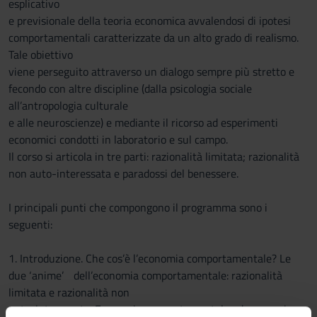
esplicativo
e previsionale della teoria economica avvalendosi di ipotesi
comportamentali caratterizzate da un alto grado di realismo.
Tale obiettivo
viene perseguito attraverso un dialogo sempre più stretto e
fecondo con altre discipline (dalla psicologia sociale
all’antropologia culturale
e alle neuroscienze) e mediante il ricorso ad esperimenti
economici condotti in laboratorio e sul campo.
Il corso si articola in tre parti: razionalità limitata; razionalità
non auto-interessata e paradossi del benessere.
I principali punti che compongono il programma sono i
seguenti:
1. Introduzione. Che cos’è l’economia comportamentale? Le
due ‘anime’ dell’economia comportamentale: razionalità
limitata e razionalità non
auto-interessata. Economia comportamentale ed economia