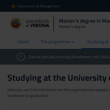
Department of Management
Master’s degree in Ma
Master’s degree
Home
The programme
Studying at 
current
Course partially running (Enrollment until 202
Studying at the University
Here you can find information on the organisational aspects of
enrolment to graduation.