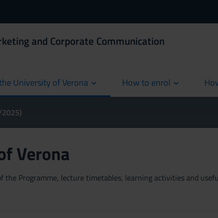
rketing and Corporate Communication
the University of Verona
How to enrol
How
cur
4/2025)
 of Verona
 the Programme, lecture timetables, learning activities and useful