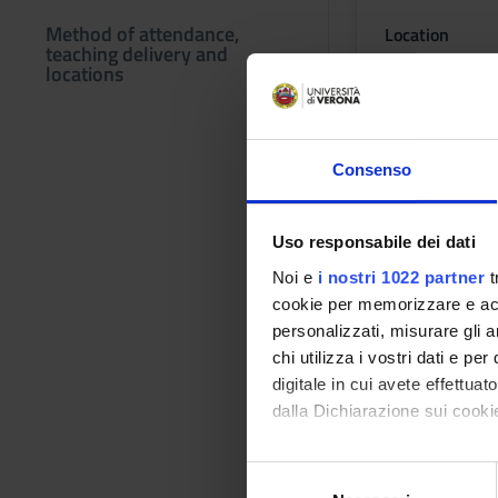
Method of attendance,
Location
teaching delivery and
VERONA
locations
Learning ou
Consenso
Module: STORIA DE
-------
Uso responsabile dei dati
Noi e
i nostri 1022 partner
t
cookie per memorizzare e acce
Module: ORGANIZZ
personalizzati, misurare gli an
-------
chi utilizza i vostri dati e pe
digitale in cui avete effettua
Program
dalla Dichiarazione sui cookie
Module: STORIA DE
Con il tuo consenso, vorrem
-------
S
raccogliere informazi