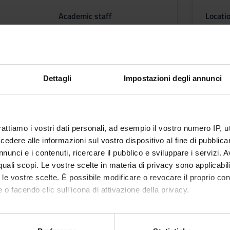
Academic staff
Locati
Sergio Noto
VERO
tcomes
Dettagli
Impostazioni degli annunci
L TERRITORIO
rattiamo i vostri dati personali, ad esempio il vostro numero IP, 
dere alle informazioni sul vostro dispositivo al fine di pubblica
AZIONE DEL TERRITORIO
nunci e i contenuti, ricercare il pubblico e sviluppare i servizi. A
r quali scopi. Le vostre scelte in materia di privacy sono applicabi
to le vostre scelte. È possibile modificare o revocare il proprio 
 o facendo clic sull'icona di attivazione della privacy.
L TERRITORIO
mo anche:
oni sulla tua posizione geografica, con un'approssimazione di qu