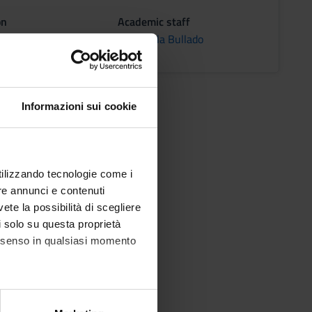
on
Academic staff
NA
Emanuela Bullado
Informazioni sui cookie
utilizzando tecnologie come i
re annunci e contenuti
vete la possibilità di scegliere
li solo su questa proprietà
consenso in qualsiasi momento
alche metro,