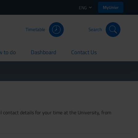
MyUnivr
ENG
Timetable
Search
 to do
Dashboard
Contact Us
rent
current
current
 contact details for your time at the University, from