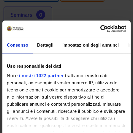
Seminars
0
Learning outcomes
The course intends to provide the fundamental elements
Consenso
Dettagli
Impostazioni degli annunci
In
required for an understanding of the international economic
relationships which developed in the Modern and
Contemporary Age. After an outline of the historical
Uso responsabile dei dati
conditions and the motives underlying the expansion of
Noi e
i nostri 1022 partner
trattiamo i vostri dati
Europe, the course investigates forms of organisation of
personali, ad esempio il vostro numero IP, utilizzando
production, trade and circulation of the characteristic goods
tecnologie come i cookie per memorizzare e accedere
from the different areas (Europe, America ...) in the 15th-20th
alle informazioni sul vostro dispositivo al fine di
centuries with particular emphasis on the problem of the
pubblicare annunci e contenuti personalizzati, misurare
structure of interregional and intercontinental trade routes.
gli annunci e i contenuti, ricercare il pubblico e sviluppare
The course aims to provide students with the basic knowledge
i servizi. Avete la possibilità di scegliere chi utilizza i
in the field of Commerce History in order to acquaint
vostri dati e per quali scopi. Le vostre scelte in materia di
historical events of the current market economy model and
privacy sono applicabili solo su questa proprietà digitale